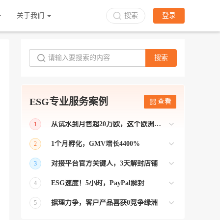
关于我们
搜索
登录
搜索
ESG专业服务案例
查看
从试水到月售超20万欧，这个欧洲本土平台被低估了
1
bol是荷兰和比利时排名第一的电商平台
1个月孵化，GMV增长4400%
2
【能解决问题的才叫资源 能赚钱的才叫专
对接平台官方关键人，3天解封店铺
3
业】 >> Gmarket卖家店铺经过ESG跨境客
【精准资源对接 极速解决问题】 >> ESG
户经理优化，月GMV达到20万美金！
ESG速度！5小时，PayPal解封
4
跨境帮我解决了韩国平台店铺异常问题
【用资源解决难题 以效率展现专业】 >>
——运营韩国平台的卖家
据理力争，客户产品喜获0竞争绿洲
5
ESG拥有Paypal支付和Onbuy平台双绿通道
【只要资源好 跨境弯路少】>> ESG跨境通
为卖家保驾护航！