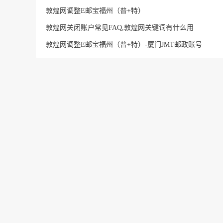
敦煌网调整E邮宝福州（普+特）
敦煌网关闭账户常见FAQ,敦煌网关键词有什么用
敦煌网调整E邮宝福州（普+特）-厦门JMT邮政账号