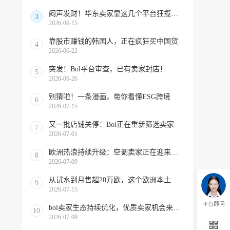
闷声发财！华东卖家靠这几个平台狂揽北美订单，华南机会来了！
3
2026-06-15
靠股市赚钱的韩国人，正在疯狂买中国货
4
2026-06-22
突发！Bol平台审查，已有卖家封店！
5
2026-06-26
别猜啦！一条漫画，带你看懂ESG跨境
6
2026-07-15
又一批店铺关停：Bol正在重新筛选卖家
7
2026-07-01
欧洲热浪持续升级：空调卖家正在迎来窗口期！
8
2026-07-09
从试水到月售超20万欧，这个欧洲本土平台被低估了
9
2026-07-15
平台顾问
bol卖家生态持续优化，优质卖家机会来啦！
10
2026-07-09