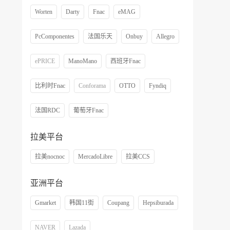
Worten
Darty
Fnac
eMAG
PcComponentes
法国乐天
Onbuy
Allegro
ePRICE
ManoMano
西班牙Fnac
比利时Fnac
Conforama
OTTO
Fyndiq
法国RDC
葡萄牙Fnac
拉美平台
拉美nocnoc
MercadoLibre
拉美CCS
亚洲平台
Gmarket
韩国11街
Coupang
Hepsiburada
NAVER
Lazada