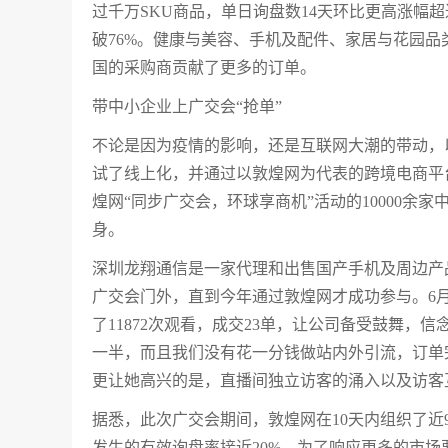
过千万SKU商品，单日询盘数14天环比更高涨幅超
破76%。健康与美容、手机及配件、家居与花园
国的采购商贡献了更多的订单。
带中小企业上广交会“抢单”
不论是因为疫情的影响，还是互联网大潮的带动，
试了线上化，并通过以敦煌网为代表的跨境电商平
煌网“同步广交会，环球享商机”活动的10000
身。
深圳龙翔通信是一家代理和出售国产手机及周边产
广交会门外，直到今年通过敦煌网才成功参与。6月
了11872次观看，成交23单，让公司备受鼓舞，
一半，而且我们没有花一分钱做站内外引流，订单
更让她高兴的是，直播间独立访客的涌入以及访客
据悉，此次广交会期间，敦煌网在10天内组织了近9
发生的有效询盘率接近20%。为了响应更多的市