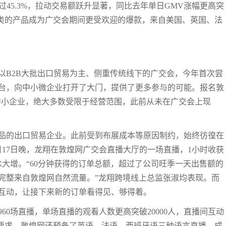
过45.3%，拉动交易额跃升显著，同比去年单日GMV涨幅更高突
品类的产品成为广交会期间更受欢迎的爆款，来自美国、英国、法
以B2B大批出口贸易为主、侧重传统线下的广交会，今年首次尝
台，向中小微企业打开了大门，提供了更多参与的可能。报名敦
余家中小企业，绝大多数受限于经营范围，此前从未在广交会上现
品的出口贸易企业。此前受到布展成本等原因制约，始终彷徨在
17日晚，龙翔在敦煌网广交会直播大厅的一场直播，1小时收获
信念大增。“60分钟获得的订单总额，超过了公司旺季一天出售额的
完整来自敦煌网自然流量。”龙翔跨境线上总监张淑均表现。而
互动，让接下来新的订单看得见、够得着。
60场直播，单场直播的观看人数更高突破20000人，直播间互动
场要求，敦煌网还预备了英语、法语、西班牙语三种语言直播，成