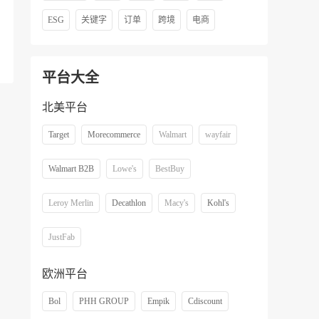
ESG
关键字
订单
跨境
电商
平台大全
北美平台
Target
Morecommerce
Walmart
wayfair
Walmart B2B
Lowe's
BestBuy
Leroy Merlin
Decathlon
Macy's
Kohl's
JustFab
欧洲平台
Bol
PHH GROUP
Empik
Cdiscount