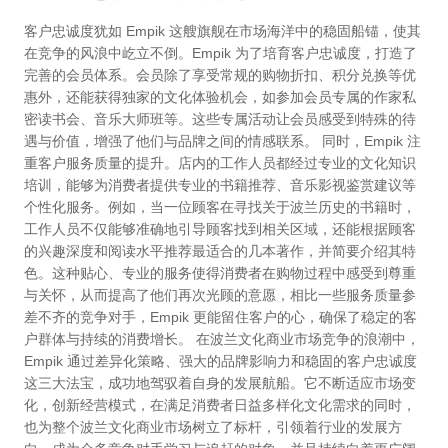
客户忠诚度犹如 Empik 这艘旗舰在市场海洋中的稳固船锚，使其
在竞争的风浪中屹立不倒。Empik 为了培育客户忠诚度，打造了
完善的会员体系。会员除了享受常规的购物折扣、积分兑换等优
惠外，还能获得独家的文化体验机会，如参加会员专属的作家私
密读书会、音乐大师班等。这些专属活动让会员感受到特殊的待
遇与价值，增强了他们与品牌之间的情感联系。 同时，Empik 注
重客户服务质量的提升。店内的工作人员都经过专业的文化知识
培训，能够为消费者提供专业的书籍推荐、音乐影视鉴赏建议等
个性化服务。例如，当一位顾客在寻找关于波兰历史的书籍时，
工作人员不仅能够准确地引导顾客找到相关区域，还能根据顾客
的兴趣深度和阅读水平推荐最适合的几本著作，并简要介绍其特
色。这种贴心、专业的服务使得消费者在购物过程中感受到尊重
与关怀，从而提高了他们再次光顾的意愿，相比一些服务质量参
差不齐的竞争对手，Empik 更能留住客户的心，确保了稳定的客
户群体与持续的消费增长。 在波兰文化商业市场竞争的浪潮中，
Empik 通过差异化策略、强大的品牌影响力和稳固的客户忠诚度
这三大法宝，成功地驾驭着自身的发展航船。它不断适应市场变
化，创新经营模式，在满足消费者日益多样化文化需求的同时，
也为整个波兰文化商业市场树立了标杆，引领着行业的发展方