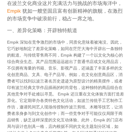
在波兰文化商业这片充满活力与挑战的市场海洋中，
Empik
犹如一艘坚固且富有创新精神的旗舰，在激烈
的市场竞争中破浪前行，稳占一席之地。
一、差异化策略：开辟独特航道
Empik 深知在竞争激烈的市场中，同质化意味着被淹没。因此，
它巧妙地制定了差异化策略，如同在茫茫大海中开辟出一条独特
的航道。与传统零售商不同，Empik 构建了一个以文化为核心的
综合商业生态。其产品范围远远超出了普通书店或文化用品店，
不仅拥有海量的书籍、音乐、影视产品，还涵盖了丰富多样的文
化创意商品、文具、电子产品等。例如，在文化创意商品区，消
费者可以找到以波兰著名历史遗迹为原型设计的精美摆件，或者
印有波兰经典文学作品插画的时尚背包，这种独特的商品组合在
其他竞争对手处难以寻觅。 Empik 还注重在文化体验方面打造差
异化。它定期举办各类特色文化活动，如波兰传统手工艺制作工
作坊，邀请民间艺人现场传授制作波兰剪纸、木雕等技艺，让消
费者亲身参与到文化创作中；而一些竞争对手可能仅仅局限于商
品销售，缺乏这样深度的文化互动体验。此外，Empik 的门店布
局与设计也别具一格，店内根据不同的文化主题划分区域，如