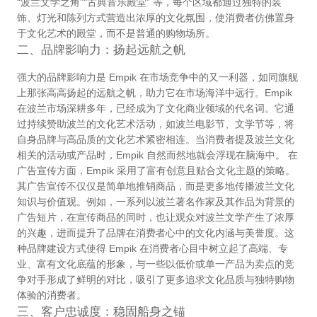
“波兰文学之角”“古典音乐殿堂” 等，每个区域都通过独特的装
饰、灯光和陈列方式营造出浓厚的文化氛围，使消费者仿佛置身
于文化艺术的殿堂，而不是普通的购物场所。
二、品牌影响力：扬起远航之帆
强大的品牌影响力是 Empik 在市场竞争中的又一利器，如同旗舰
上那张高高扬起的远航之帆，助力它在市场海洋中远行。Empik
在波兰市场深耕多年，已经成为了文化商业领域的代名词。它通
过持续赞助波兰的文化艺术活动，如波兰电影节、文学节等，将
自身品牌与高品质的文化艺术紧密相连。当消费者提及波兰文化
相关的活动或产品时，Empik 自然而然地就会浮现在脑海中。 在
广告宣传方面，Empik 采用了富有创意且贴合文化主题的策略。
其广告宣传不仅仅是简单地推销商品，而是更多地传播波兰文化
知识与价值观。例如，一系列以波兰著名作家及其作品为背景的
广告短片，在宣传商品的同时，也让观众对波兰文学产生了浓厚
的兴趣，进而提升了品牌在消费者心中的文化内涵与美誉度。这
种品牌建设方式使得 Empik 在消费者心目中树立起了高端、专
业、富有文化底蕴的形象，与一些以低价或单一产品为卖点的竞
争对手形成了鲜明的对比，吸引了更多追求文化品质与独特购物
体验的消费者。
三、客户忠诚度：稳固船身之锚