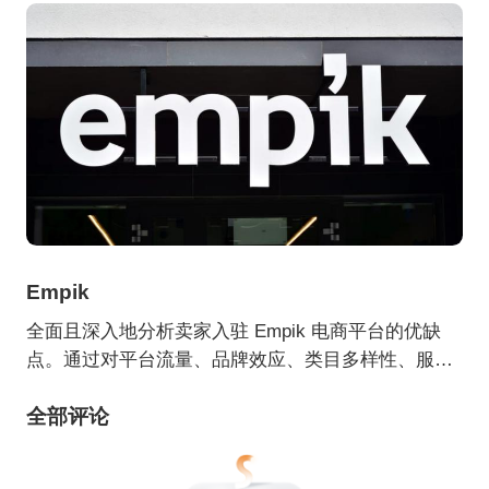
Empik
全面且深入地分析卖家入驻 Empik 电商平台的优缺
点。通过对平台流量、品牌效应、类目多样性、服务
支持等优势方面，以及竞争压力、费用结构、平台规
全部评论
则限制等劣势方面的详细阐述，为卖家提供清晰的决
策参考，助其权衡入驻该平台的可行性与效益。