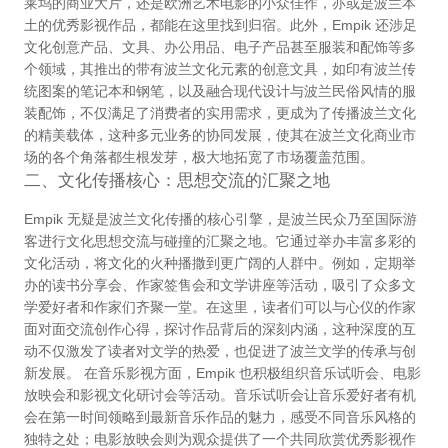
莱坞的商业大片，还是欧洲艺术电影的小众佳作，亦或是波兰本
土的优秀影视作品，都能在这里找到归宿。此外，Empik 还涉足
文化创意产品、文具、办公用品、电子产品甚至服装和配饰等多
个领域，其推出的带有波兰文化元素的创意文具，如印有波兰传
统图案的笔记本和钢笔，以及融合现代设计与波兰民俗风情的服
装配饰，不仅满足了消费者的实用需求，更成为了传播波兰文化
的精美载体，这种多元业务的协同发展，使其在波兰文化商业市
场的各个角落都生根发芽，极大地拓宽了市场覆盖范围。
二、文化传播核心：思想交流的汇聚之地
Empik 无疑是波兰文化传播的核心引擎，是波兰民众乃至国际游
客进行文化思想交流与碰撞的汇聚之地。它通过举办丰富多彩的
文化活动，将文化的火种播撒到更广阔的人群中。例如，定期举
办的读书分享会、作家签售会和文学讲座等活动，吸引了众多文
学爱好者和作家们齐聚一堂。在这里，读者们可以与心仪的作家
面对面交流创作心得，探讨作品背后的深刻内涵，这种深度的互
动不仅激发了读者对文学的热爱，也促进了波兰文学的传承与创
新发展。 在音乐影视方面，Empik 也积极组织音乐试听会、电影
放映会和影视文化研讨会等活动。音乐试听会让音乐爱好者有机
会在第一时间领略到最新音乐作品的魅力，感受不同音乐风格的
独特之处；电影放映会则为观众提供了一个共同欣赏优秀影视作