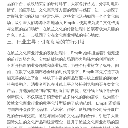
品的平台，放映结束后的研讨环节，大家各抒己见，分享对电影
情节、拍摄手法、文化寓意等方面的理解与感悟，进一步加深了
对影视文化的认知与欣赏水平。这些文化活动如同一个个文化磁
场，吸引着人们源源不断地涌入 Empik，使其成为波兰文化传播
与交流的热门场所，在波兰文化的传播进程中扮演着极为关键的
角色，也进一步巩固了它在文化商业领域的核心地位。
三、行业主导：引领潮流的前行灯塔
在波兰文化商业行业的发展进程中，Empik 始终担当着引领潮流
的前行灯塔角色。它凭借敏锐的市场洞察力和强大的创新能力，
不断开拓新的业务领域和商业模式，为整个行业树立了标杆。例
如，在数字化浪潮席卷全球的时代背景下，Empik 率先打造了功
能完善的线上平台，将线下丰富的商品资源与线上便捷的购物体
验完美融合。消费者可以在其线上平台轻松浏览和购买各类文化
产品，并选择配送到家或到附近门店自提，这种线上线下融合的
创新模式，不仅满足了消费者日益多样化的购物需求，也为整个
波兰文化商业行业的数字化转型提供了成功范例。 Empik 还积极
与国内外众多文化品牌、艺术家、作家、影视制作公司等开展广
泛的合作与交流。通过与国际知名文化品牌的合作，引进了大量
国际先进的文化产品和经营理念，提升了波兰文化商业市场的国