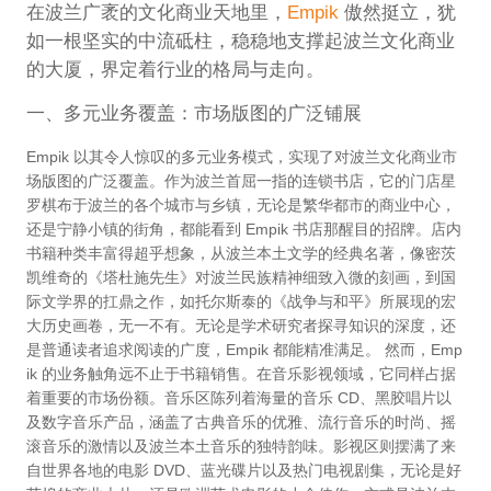
在波兰广袤的文化商业天地里，
Empik
傲然挺立，犹
如一根坚实的中流砥柱，稳稳地支撑起波兰文化商业
的大厦，界定着行业的格局与走向。
一、多元业务覆盖：市场版图的广泛铺展
Empik 以其令人惊叹的多元业务模式，实现了对波兰文化商业市
场版图的广泛覆盖。作为波兰首屈一指的连锁书店，它的门店星
罗棋布于波兰的各个城市与乡镇，无论是繁华都市的商业中心，
还是宁静小镇的街角，都能看到 Empik 书店那醒目的招牌。店内
书籍种类丰富得超乎想象，从波兰本土文学的经典名著，像密茨
凯维奇的《塔杜施先生》对波兰民族精神细致入微的刻画，到国
际文学界的扛鼎之作，如托尔斯泰的《战争与和平》所展现的宏
大历史画卷，无一不有。无论是学术研究者探寻知识的深度，还
是普通读者追求阅读的广度，Empik 都能精准满足。 然而，Emp
ik 的业务触角远不止于书籍销售。在音乐影视领域，它同样占据
着重要的市场份额。音乐区陈列着海量的音乐 CD、黑胶唱片以
及数字音乐产品，涵盖了古典音乐的优雅、流行音乐的时尚、摇
滚音乐的激情以及波兰本土音乐的独特韵味。影视区则摆满了来
自世界各地的电影 DVD、蓝光碟片以及热门电视剧集，无论是好