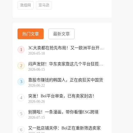
敦煌网
亚马逊
热门文章
最新文章
3C大卖都在抢先布局！又一欧洲平台开放中国招商
1
2026-05-18
闷声发财！华东卖家靠这几个平台狂揽北美订单，华南机会来了！
2
2026-06-15
靠股市赚钱的韩国人，正在疯狂买中国货
3
2026-06-22
突发！Bol平台审查，已有卖家封店！
4
2026-06-26
别猜啦！一条漫画，带你看懂ESG跨境
5
2026-07-15
又一批店铺关停：Bol正在重新筛选卖家
6