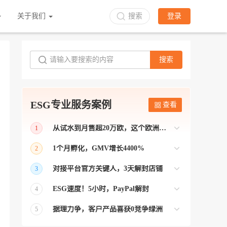
关于我们
搜索
登录
搜索
ESG专业服务案例
查看
从试水到月售超20万欧，这个欧洲本土平台被低估了
1
bol是荷兰和比利时排名第一的电商平台
1个月孵化，GMV增长4400%
2
【能解决问题的才叫资源 能赚钱的才叫专
对接平台官方关键人，3天解封店铺
3
业】 >> Gmarket卖家店铺经过ESG跨境客
【精准资源对接 极速解决问题】 >> ESG
户经理优化，月GMV达到20万美金！
ESG速度！5小时，PayPal解封
4
跨境帮我解决了韩国平台店铺异常问题
【用资源解决难题 以效率展现专业】 >>
——运营韩国平台的卖家
据理力争，客户产品喜获0竞争绿洲
5
ESG拥有Paypal支付和Onbuy平台双绿通道
【只要资源好 跨境弯路少】>> ESG跨境通
为卖家保驾护航！