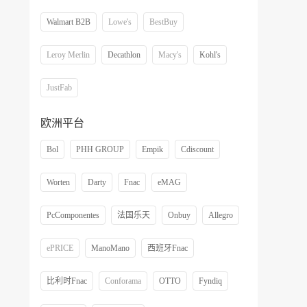
Walmart B2B
Lowe's
BestBuy
Leroy Merlin
Decathlon
Macy's
Kohl's
JustFab
欧洲平台
Bol
PHH GROUP
Empik
Cdiscount
Worten
Darty
Fnac
eMAG
PcComponentes
法国乐天
Onbuy
Allegro
ePRICE
ManoMano
西班牙Fnac
比利时Fnac
Conforama
OTTO
Fyndiq