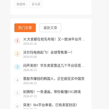
敦煌网
亚马逊
热门文章
最新文章
3C大卖都在抢先布局！又一欧洲平台开放中国招商
1
2026-05-18
沃尔玛电商起飞！全球零售第一！
2
2026-05-09
闷声发财！华东卖家靠这几个平台狂揽北美订单，华南机会来了！
3
2026-06-15
靠股市赚钱的韩国人，正在疯狂买中国货
4
2026-06-22
别猜啦！一条漫画，带你看懂ESG跨境
5
2026-07-15
突发！Bol平台审查，已有卖家封店！
6