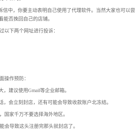
申诉信中，你要主动表明自己使用了代理软件。当然大家也可以尝
看能否挽回自己的店铺。
以通过以下两个网址进行投诉：
方面操作预防：
，建议使用Gmail等企业邮箱。
话，会立刻封店，还有可能会导致收款账户北冻结。
效的，国家千万不要选择海外地区。
，可能会导致这头注册完那头就封店了。