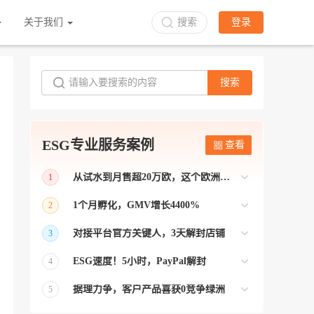
关于我们
搜索
登录
搜索
ESG专业服务案例
查看
从试水到月售超20万欧，这个欧洲本土平台被低估了
1
bol是荷兰和比利时排名第一的电商平台
1个月孵化，GMV增长4400%
2
【能解决问题的才叫资源 能赚钱的才叫专
对接平台官方关键人，3天解封店铺
3
业】 >> Gmarket卖家店铺经过ESG跨境客
【精准资源对接 极速解决问题】 >> ESG
户经理优化，月GMV达到20万美金！
ESG速度！5小时，PayPal解封
4
跨境帮我解决了韩国平台店铺异常问题
【用资源解决难题 以效率展现专业】 >>
——运营韩国平台的卖家
据理力争，客户产品喜获0竞争绿洲
5
ESG拥有Paypal支付和Onbuy平台双绿通道
【只要资源好 跨境弯路少】>> ESG跨境通
为卖家保驾护航！