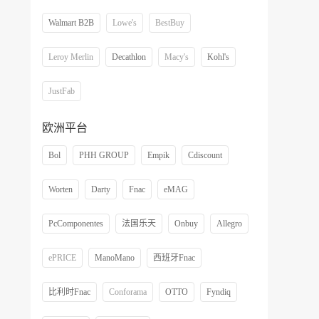
Walmart B2B
Lowe's
BestBuy
Leroy Merlin
Decathlon
Macy's
Kohl's
JustFab
欧洲平台
Bol
PHH GROUP
Empik
Cdiscount
Worten
Darty
Fnac
eMAG
PcComponentes
法国乐天
Onbuy
Allegro
ePRICE
ManoMano
西班牙Fnac
比利时Fnac
Conforama
OTTO
Fyndiq