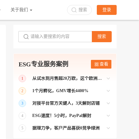
关于我们
搜索
登录
搜索
ESG专业服务案例
查看
从试水到月售超20万欧，这个欧洲本土平台被低估了
1
bol是荷兰和比利时排名第一的电商平台
1个月孵化，GMV增长4400%
2
【能解决问题的才叫资源 能赚钱的才叫专
对接平台官方关键人，3天解封店铺
3
业】 >> Gmarket卖家店铺经过ESG跨境客
【精准资源对接 极速解决问题】 >> ESG
户经理优化，月GMV达到20万美金！
ESG速度！5小时，PayPal解封
4
跨境帮我解决了韩国平台店铺异常问题
【用资源解决难题 以效率展现专业】 >>
——运营韩国平台的卖家
据理力争，客户产品喜获0竞争绿洲
5
ESG拥有Paypal支付和Onbuy平台双绿通道
【只要资源好 跨境弯路少】>> ESG跨境通
为卖家保驾护航！