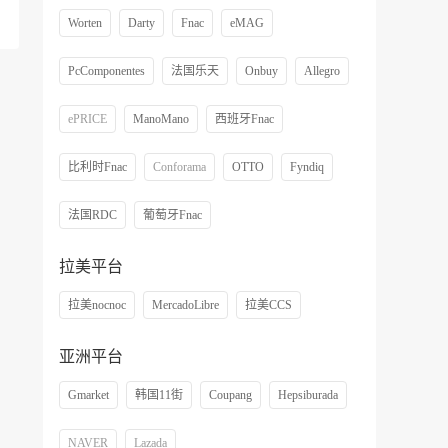
Worten
Darty
Fnac
eMAG
PcComponentes
法国乐天
Onbuy
Allegro
ePRICE
ManoMano
西班牙Fnac
比利时Fnac
Conforama
OTTO
Fyndiq
法国RDC
葡萄牙Fnac
拉美平台
拉美nocnoc
MercadoLibre
拉美CCS
亚洲平台
Gmarket
韩国11街
Coupang
Hepsiburada
NAVER
Lazada