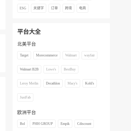
ESG
关键字
订单
跨境
电商
平台大全
北美平台
Target
Morecommerce
Walmart
wayfair
Walmart B2B
Lowe's
BestBuy
Leroy Merlin
Decathlon
Macy's
Kohl's
JustFab
欧洲平台
Bol
PHH GROUP
Empik
Cdiscount