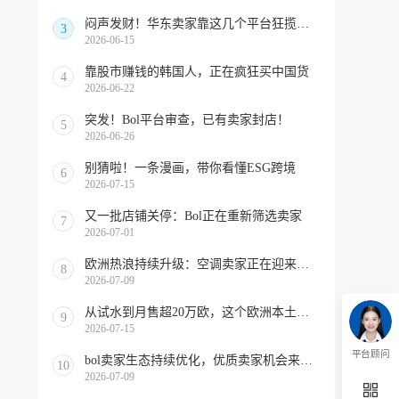
闷声发财！华东卖家靠这几个平台狂揽北美订单，华南机会来了！
3
2026-06-15
靠股市赚钱的韩国人，正在疯狂买中国货
4
2026-06-22
突发！Bol平台审查，已有卖家封店！
5
2026-06-26
别猜啦！一条漫画，带你看懂ESG跨境
6
2026-07-15
又一批店铺关停：Bol正在重新筛选卖家
7
2026-07-01
欧洲热浪持续升级：空调卖家正在迎来窗口期！
8
2026-07-09
从试水到月售超20万欧，这个欧洲本土平台被低估了
9
2026-07-15
平台顾问
bol卖家生态持续优化，优质卖家机会来啦！
10
2026-07-09