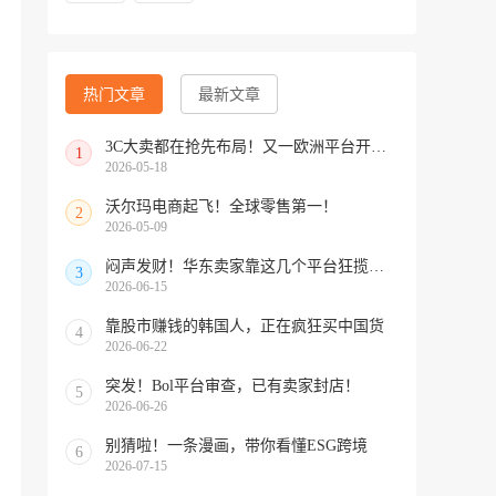
热门文章
最新文章
3C大卖都在抢先布局！又一欧洲平台开放中国招商
1
2026-05-18
沃尔玛电商起飞！全球零售第一！
2
2026-05-09
闷声发财！华东卖家靠这几个平台狂揽北美订单，华南机会来了！
3
2026-06-15
靠股市赚钱的韩国人，正在疯狂买中国货
4
2026-06-22
突发！Bol平台审查，已有卖家封店！
5
2026-06-26
别猜啦！一条漫画，带你看懂ESG跨境
6
2026-07-15