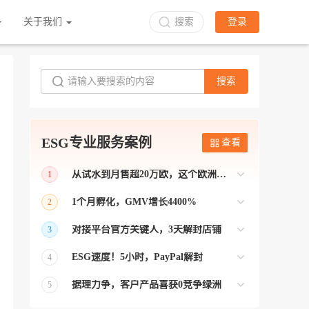
关于我们
搜索
登录
搜索
ESG专业服务案例
查看
从试水到月售超20万欧，这个欧洲本土平台被低估了
1
bol是荷兰和比利时排名第一的电商平台
1个月孵化，GMV增长4400%
2
【能解决问题的才叫资源 能赚钱的才叫专
对接平台官方关键人，3天解封店铺
3
业】 >> Gmarket卖家店铺经过ESG跨境客
【精准资源对接 极速解决问题】 >> ESG
户经理优化，月GMV达到20万美金！
ESG速度！5小时，PayPal解封
4
跨境帮我解决了韩国平台店铺异常问题
【用资源解决难题 以效率展现专业】 >>
——运营韩国平台的卖家
据理力争，客户产品喜获0竞争绿洲
5
ESG拥有Paypal支付和Onbuy平台双绿通道
【只要资源好 跨境弯路少】>> ESG跨境通
为卖家保驾护航！