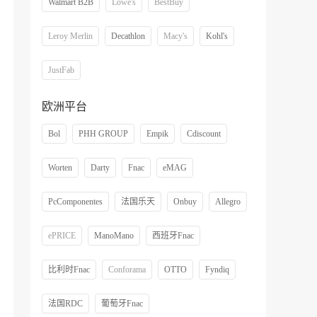
Walmart B2B
Lowe's
BestBuy
Leroy Merlin
Decathlon
Macy's
Kohl's
JustFab
欧洲平台
Bol
PHH GROUP
Empik
Cdiscount
Worten
Darty
Fnac
eMAG
PcComponentes
法国乐天
Onbuy
Allegro
ePRICE
ManoMano
西班牙Fnac
比利时Fnac
Conforama
OTTO
Fyndiq
法国RDC
葡萄牙Fnac