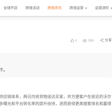
全球开店
跨境活动
跨境资讯
跨境运营
运营进阶
分享
0
5589
下。
托平台自有强大的供应链体系，两日内将货物送达买家，并方便客户在就近的沃尔
更多曝光和平台转化率的提升扶持，进而获得更高搜索排名和赢得