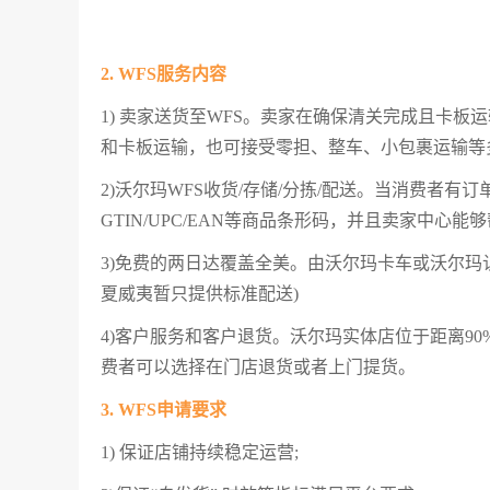
2. WFS服务内容
1) 卖家送货至WFS。卖家在确保清关完成且卡
和卡板运输，也可接受零担、整车、小包裹运输等
2)沃尔玛WFS收货/存储/分拣/配送。当消费者有
GTIN/UPC/EAN等商品条形码，并且卖家中
3)免费的两日达覆盖全美。由沃尔玛卡车或沃尔玛
夏威夷暂只提供标准配送)
4)客户服务和客户退货。沃尔玛实体店位于距离9
费者可以选择在门店退货或者上门提货。
3. WFS申请要求
1) 保证店铺持续稳定运营;