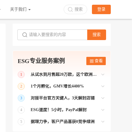
关于我们
搜索
登录
搜索
ESG专业服务案例
查看
从试水到月售超20万欧，这个欧洲本土平台被低估了
1
bol是荷兰和比利时排名第一的电商平台
1个月孵化，GMV增长4400%
2
【能解决问题的才叫资源 能赚钱的才叫专
对接平台官方关键人，3天解封店铺
3
业】 >> Gmarket卖家店铺经过ESG跨境客
【精准资源对接 极速解决问题】 >> ESG
户经理优化，月GMV达到20万美金！
ESG速度！5小时，PayPal解封
4
跨境帮我解决了韩国平台店铺异常问题
【用资源解决难题 以效率展现专业】 >>
——运营韩国平台的卖家
据理力争，客户产品喜获0竞争绿洲
5
ESG拥有Paypal支付和Onbuy平台双绿通道
【只要资源好 跨境弯路少】>> ESG跨境通
为卖家保驾护航！