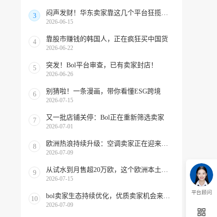
闷声发财！华东卖家靠这几个平台狂揽北美订单，华南机会来了！
3
2026-06-15
靠股市赚钱的韩国人，正在疯狂买中国货
4
2026-06-22
突发！Bol平台审查，已有卖家封店！
5
2026-06-26
别猜啦！一条漫画，带你看懂ESG跨境
6
2026-07-15
又一批店铺关停：Bol正在重新筛选卖家
7
2026-07-01
欧洲热浪持续升级：空调卖家正在迎来窗口期！
8
2026-07-09
从试水到月售超20万欧，这个欧洲本土平台被低估了
9
2026-07-15
平台顾问
bol卖家生态持续优化，优质卖家机会来啦！
10
2026-07-09