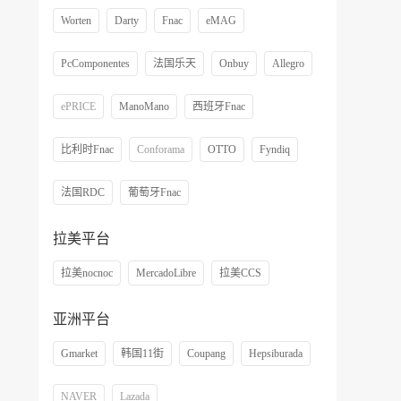
Worten
Darty
Fnac
eMAG
PcComponentes
法国乐天
Onbuy
Allegro
ePRICE
ManoMano
西班牙Fnac
比利时Fnac
Conforama
OTTO
Fyndiq
法国RDC
葡萄牙Fnac
拉美平台
拉美nocnoc
MercadoLibre
拉美CCS
亚洲平台
Gmarket
韩国11街
Coupang
Hepsiburada
NAVER
Lazada