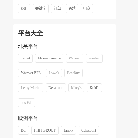
ESG
关键字
订单
跨境
电商
平台大全
北美平台
Target
Morecommerce
Walmart
wayfair
Walmart B2B
Lowe's
BestBuy
Leroy Merlin
Decathlon
Macy's
Kohl's
JustFab
欧洲平台
Bol
PHH GROUP
Empik
Cdiscount