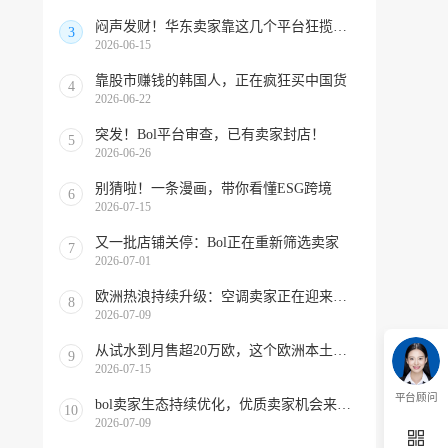
闷声发财！华东卖家靠这几个平台狂揽北美订单，华南机会来了！
3
2026-06-15
靠股市赚钱的韩国人，正在疯狂买中国货
4
2026-06-22
突发！Bol平台审查，已有卖家封店！
5
2026-06-26
别猜啦！一条漫画，带你看懂ESG跨境
6
2026-07-15
又一批店铺关停：Bol正在重新筛选卖家
7
2026-07-01
欧洲热浪持续升级：空调卖家正在迎来窗口期！
8
2026-07-09
从试水到月售超20万欧，这个欧洲本土平台被低估了
9
2026-07-15
平台顾问
bol卖家生态持续优化，优质卖家机会来啦！
10
2026-07-09