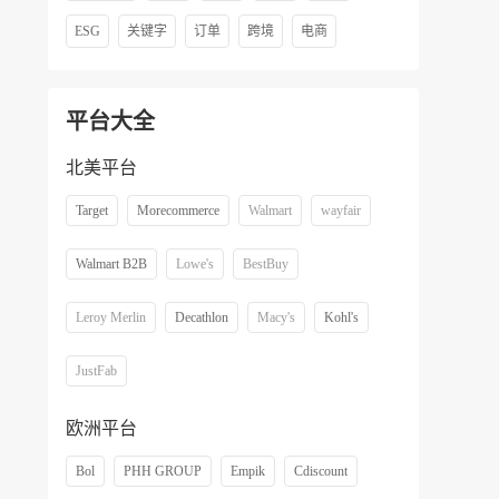
ESG
关键字
订单
跨境
电商
平台大全
北美平台
Target
Morecommerce
Walmart
wayfair
Walmart B2B
Lowe's
BestBuy
Leroy Merlin
Decathlon
Macy's
Kohl's
JustFab
欧洲平台
Bol
PHH GROUP
Empik
Cdiscount