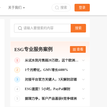
关于我们
搜索
登录
搜索
ESG专业服务案例
查看
从试水到月售超20万欧，这个欧洲本土平台被低估了
1
bol是荷兰和比利时排名第一的电商平台
1个月孵化，GMV增长4400%
2
【能解决问题的才叫资源 能赚钱的才叫专
对接平台官方关键人，3天解封店铺
3
业】 >> Gmarket卖家店铺经过ESG跨境客
【精准资源对接 极速解决问题】 >> ESG
户经理优化，月GMV达到20万美金！
ESG速度！5小时，PayPal解封
4
跨境帮我解决了韩国平台店铺异常问题
【用资源解决难题 以效率展现专业】 >>
——运营韩国平台的卖家
据理力争，客户产品喜获0竞争绿洲
5
ESG拥有Paypal支付和Onbuy平台双绿通道
【只要资源好 跨境弯路少】>> ESG跨境通
为卖家保驾护航！