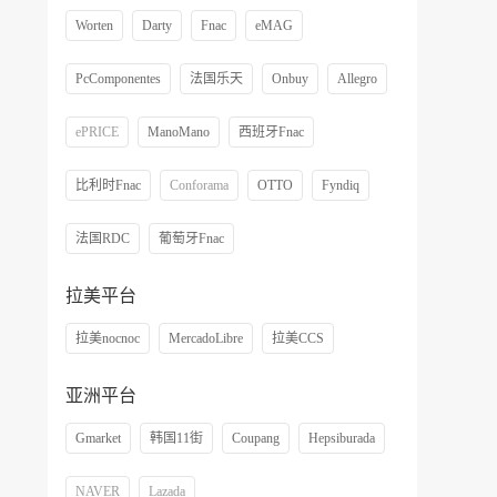
Worten
Darty
Fnac
eMAG
PcComponentes
法国乐天
Onbuy
Allegro
ePRICE
ManoMano
西班牙Fnac
比利时Fnac
Conforama
OTTO
Fyndiq
法国RDC
葡萄牙Fnac
拉美平台
拉美nocnoc
MercadoLibre
拉美CCS
亚洲平台
Gmarket
韩国11街
Coupang
Hepsiburada
NAVER
Lazada