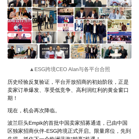
▲ESG跨境CEO Alan与各平台合照
历史经验反复验证，平台开放招商的初始阶段，正是
卖家订单爆发、享受低竞争、高利润红利的黄金窗口
期！
现在，机会再次降临。
波兰巨头Empik的首批中国卖家招募通道，已由中国
区独家招商伙伴-ESG跨境正式开启。限量席位，先到