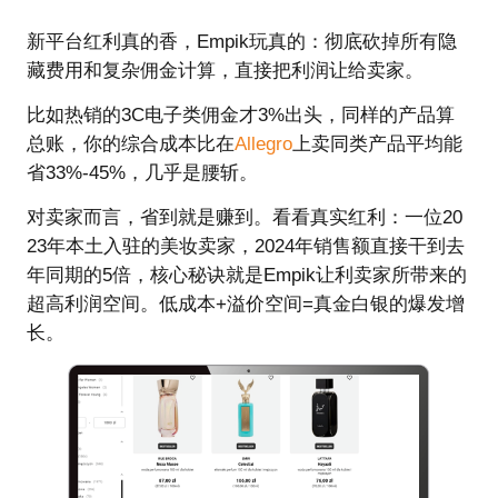
新平台红利真的香，Empik玩真的：彻底砍掉所有隐
藏费用和复杂佣金计算，直接把利润让给卖家。
比如热销的3C电子类佣金才3%出头，同样的产品算
总账，你的综合成本比在
Allegro
上卖同类产品平均能
省33%-45%，几乎是腰斩。
对卖家而言，省到就是赚到。看看真实红利：一位20
23年本土入驻的美妆卖家，2024年销售额直接干到去
年同期的5倍，核心秘诀就是Empik让利卖家所带来的
超高利润空间。低成本+溢价空间=真金白银的爆发增
长。