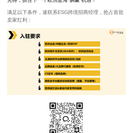
先得，抓住下一个欧洲蓝海“躺赢”机遇！
满足以下条件，速联系ESG跨境招商经理，抢占首批
卖家红利：