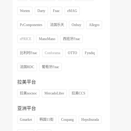
Worten
Darty
Fnac
eMAG
PcComponentes
法国乐天
Onbuy
Allegro
ePRICE
ManoMano
西班牙Fnac
比利时Fnac
Conforama
OTTO
Fyndiq
法国RDC
葡萄牙Fnac
拉美平台
拉美nocnoc
MercadoLibre
拉美CCS
亚洲平台
Gmarket
韩国11街
Coupang
Hepsiburada