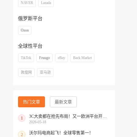
NAVER
Lazada
俄罗斯平台
Ozon
全球性平台
TikTok
Fruugo
eBay
Back Market
敦煌网
亚马逊
热门文章
最新文章
3C大卖都在抢先布局！又一欧洲平台开放中国招商
1
2026-05-18
沃尔玛电商起飞！全球零售第一！
2