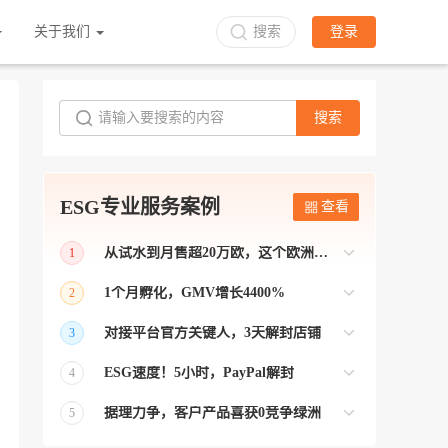
关于我们
搜索
登录
搜索
ESG专业服务案例
查看
从试水到月售超20万欧，这个欧洲本土平台被低估了
1
bol是荷兰和比利时排名第一的电商平台
1个月孵化，GMV增长4400%
2
【能解决问题的才叫资源 能赚钱的才叫专
对接平台官方关键人，3天解封店铺
3
业】 >> Gmarket卖家店铺经过ESG跨境客
【精准资源对接 极速解决问题】 >> ESG
户经理优化，月GMV达到20万美金！
ESG速度！5小时，PayPal解封
4
跨境帮我解决了韩国平台店铺异常问题
【用资源解决难题 以效率展现专业】 >>
——运营韩国平台的卖家
据理力争，客户产品喜获0竞争绿洲
5
ESG拥有Paypal支付和Onbuy平台双绿通道
【只要资源好 跨境弯路少】>> ESG跨境通
为卖家保驾护航！