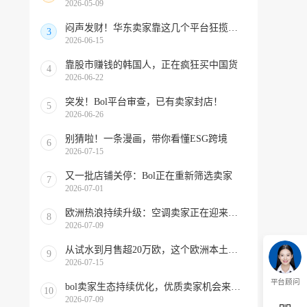
2026-05-09
闷声发财！华东卖家靠这几个平台狂揽北美订单，华南机会来了！
3
2026-06-15
靠股市赚钱的韩国人，正在疯狂买中国货
4
2026-06-22
突发！Bol平台审查，已有卖家封店！
5
2026-06-26
别猜啦！一条漫画，带你看懂ESG跨境
6
2026-07-15
又一批店铺关停：Bol正在重新筛选卖家
7
2026-07-01
欧洲热浪持续升级：空调卖家正在迎来窗口期！
8
2026-07-09
从试水到月售超20万欧，这个欧洲本土平台被低估了
9
2026-07-15
平台顾问
bol卖家生态持续优化，优质卖家机会来啦！
10
2026-07-09