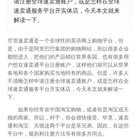
请注册全球速卖通账户，或是怎样在全球
速卖通服务平台开实体店，今天本文就来
解读一下。
尽管速卖通是一个全球性的英语网上购物平台，但
是，由于是阿里巴巴集团的购物网站，所以很多企业
都想进入，把他们的产品销往世界各国。也有很多用
户想在速卖通平台注册账户，这样他们就可以从世界
各地和各个国家购买当地特有的商品。但是，许多人
不清晰怎样申请注册全球速卖通账户，或是怎样在全
球速卖通服务平台开实体店，今天本文就来解读一
下。
如果你经常在中国淘宝购物，或者你是淘宝或天
猫的商家。所以，对于，你会很快接受。毕竟，速卖
通和淘宝、天猫这两个平台是亲兄弟。因此，在这些
平台中，规则和注册方法等有很多共同点。