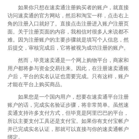
如果你只想在速卖通注册购买者的账户，就直接
访问速卖通的官方网站，然后和淘宝一样，点击右上
角的注册入口就好了。直接点击注册进入账户注册页
面。关于注册页面的内容，我相信对很多人来说都不
难。因为注册账户的主要步骤就是填写个人信息，然
后提交，审核完成后，它将被视为成功注册的账户。
然而，毕竟速卖通是一个网上购物平台，商家和
用户都将参与资金交易往来。因此，在注册速卖通账
户后，平台的实名认证也需要完成。只有这样，账户
才能在平台上购买商品。
如果您是一个国内用户，想要在速卖通平台注册
账户的话，完成实名验证步骤，将非常简单。虽然速
卖通支持许多支付方式，但毕竟是阿里巴巴的平台，
所以主要支付工具还是支付宝。如果你有支付宝帐户
并已完成实名认证，那就可以直接与你的速卖通帐户
绑定。