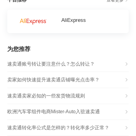
查看更多
AliExpress
为您推荐
速卖通账号转让要注意什么？怎么转让？
卖家如何快速提升速卖通店铺曝光点击率？
速卖通卖家必知的一些发货物流规则
欧洲汽车零组件电商Mister-Auto入驻速卖通
速卖通转化率公式是怎样的？转化率多少正常？