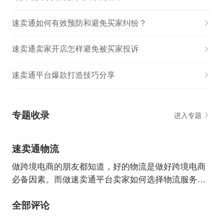
速卖通如何有效预防和避免买家纠纷？
速卖通卖家开店怎样避免被买家投诉
速卖通平台爆款打造技巧分享
专题收录
进入专题
速卖通物流
做跨境电商的朋友都知道，好的物流是做好跨境电商
必备因素。而做速卖通平台卖家如何选择物流服务
商，选择哪种物流方式，都要重点考虑。本周专题来
全部评论
给大家分享有关速卖通物流干货知识，助力速卖通卖
家成长！