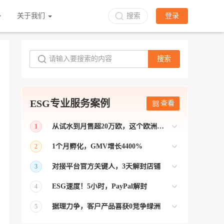
关于我们
搜索
登录
搜索
ESG专业服务案例
查看
从试水到月售超20万欧，这个欧洲本土平台被低估了
1
bol是荷兰和比利时排名第一的电商平台
1个月孵化，GMV增长4400%
2
【能解决问题的才叫资源 能赚钱的才叫专
对接平台官方关键人，3天解封店铺
3
业】 >> Gmarket卖家店铺经过ESG跨境客
【精准资源对接 极速解决问题】 >> ESG
户经理优化，月GMV达到20万美金！
ESG速度！5小时，PayPal解封
4
跨境帮我解决了韩国平台店铺异常问题
【用资源解决难题 以效率展现专业】 >>
——运营韩国平台的卖家
据理力争，客户产品喜获0竞争绿洲
5
ESG拥有Paypal支付和Onbuy平台双绿通道
【只要资源好 跨境弯路少】>> ESG跨境通
为卖家保驾护航！