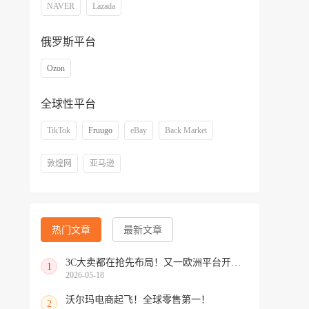
NAVER
Lazada
俄罗斯平台
Ozon
全球性平台
TikTok
Fruugo
eBay
Back Market
敦煌网
亚马逊
热门文章
最新文章
3C大卖都在抢先布局！又一欧洲平台开放中国招商
1
2026-05-18
沃尔玛电商起飞！全球零售第一！
2