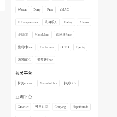
Worten
Darty
Fnac
eMAG
PcComponentes
法国乐天
Onbuy
Allegro
ePRICE
ManoMano
西班牙Fnac
比利时Fnac
Conforama
OTTO
Fyndiq
法国RDC
葡萄牙Fnac
拉美平台
拉美nocnoc
MercadoLibre
拉美CCS
亚洲平台
Gmarket
韩国11街
Coupang
Hepsiburada