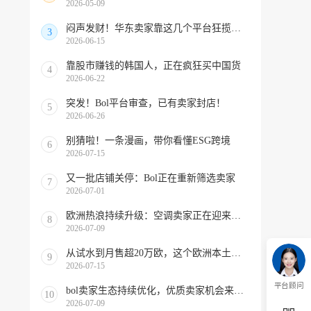
2026-05-09
闷声发财！华东卖家靠这几个平台狂揽北美订单，华南机会来了！
3
2026-06-15
靠股市赚钱的韩国人，正在疯狂买中国货
4
2026-06-22
突发！Bol平台审查，已有卖家封店！
5
2026-06-26
别猜啦！一条漫画，带你看懂ESG跨境
6
2026-07-15
又一批店铺关停：Bol正在重新筛选卖家
7
2026-07-01
欧洲热浪持续升级：空调卖家正在迎来窗口期！
8
2026-07-09
从试水到月售超20万欧，这个欧洲本土平台被低估了
9
2026-07-15
平台顾问
bol卖家生态持续优化，优质卖家机会来啦！
10
2026-07-09