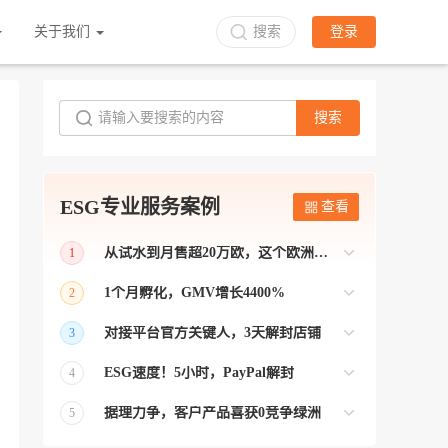
关于我们
搜索
登录
搜索
ESG专业服务案例
查看
从试水到月售超20万欧，这个欧洲本土平台被低估了
1
bol是荷兰和比利时排名第一的电商平台
1个月孵化，GMV增长4400%
2
【能解决问题的才叫资源 能赚钱的才叫专
对接平台官方关键人，3天解封店铺
3
业】 >> Gmarket卖家店铺经过ESG跨境客
【精准资源对接 极速解决问题】 >> ESG
户经理优化，月GMV达到20万美金！
ESG速度！5小时，PayPal解封
4
跨境帮我解决了韩国平台店铺异常问题
【用资源解决难题 以效率展现专业】 >>
——运营韩国平台的卖家
据理力争，客户产品喜获0竞争绿洲
5
ESG拥有Paypal支付和Onbuy平台双绿通道
【只要资源好 跨境弯路少】>> ESG跨境通
为卖家保驾护航！