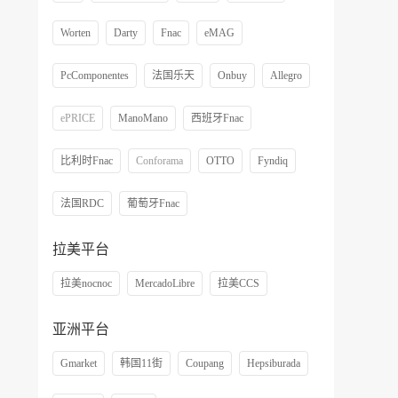
Worten
Darty
Fnac
eMAG
PcComponentes
法国乐天
Onbuy
Allegro
ePRICE
ManoMano
西班牙Fnac
比利时Fnac
Conforama
OTTO
Fyndiq
法国RDC
葡萄牙Fnac
拉美平台
拉美nocnoc
MercadoLibre
拉美CCS
亚洲平台
Gmarket
韩国11街
Coupang
Hepsiburada