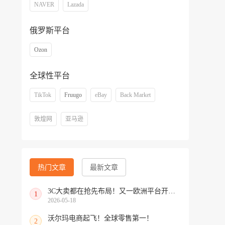
NAVER
Lazada
俄罗斯平台
Ozon
全球性平台
TikTok
Fruugo
eBay
Back Market
敦煌网
亚马逊
热门文章
最新文章
3C大卖都在抢先布局！又一欧洲平台开放中国招商
1
2026-05-18
沃尔玛电商起飞！全球零售第一！
2