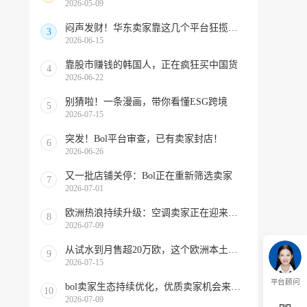
2026-05-09
闷声发财！华东卖家靠这几个平台狂揽北美订单，华南机会来了！
3
2026-06-15
靠股市赚钱的韩国人，正在疯狂买中国货
4
2026-06-22
别猜啦！一条漫画，带你看懂ESG跨境
5
2026-07-15
突发！Bol平台审查，已有卖家封店！
6
2026-06-26
又一批店铺关停：Bol正在重新筛选卖家
7
2026-07-01
欧洲热浪持续升级：空调卖家正在迎来窗口期！
8
2026-07-09
从试水到月售超20万欧，这个欧洲本土平台被低估了
9
2026-07-15
平台顾问
bol卖家生态持续优化，优质卖家机会来啦！
10
2026-07-09