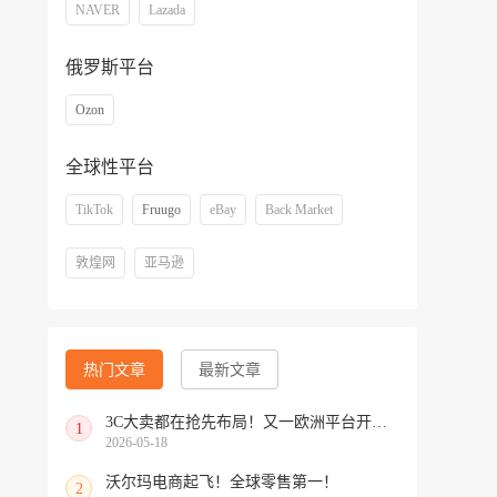
NAVER
Lazada
俄罗斯平台
Ozon
全球性平台
TikTok
Fruugo
eBay
Back Market
敦煌网
亚马逊
热门文章
最新文章
3C大卖都在抢先布局！又一欧洲平台开放中国招商
1
2026-05-18
沃尔玛电商起飞！全球零售第一！
2