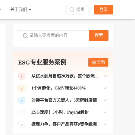
关于我们
搜索
登录
搜索
ESG专业服务案例
查看
从试水到月售超20万欧，这个欧洲本土平台被低估了
1
bol是荷兰和比利时排名第一的电商平台
1个月孵化，GMV增长4400%
2
【能解决问题的才叫资源 能赚钱的才叫专
对接平台官方关键人，3天解封店铺
3
业】 >> Gmarket卖家店铺经过ESG跨境客
【精准资源对接 极速解决问题】 >> ESG
户经理优化，月GMV达到20万美金！
ESG速度！5小时，PayPal解封
4
跨境帮我解决了韩国平台店铺异常问题
【用资源解决难题 以效率展现专业】 >>
——运营韩国平台的卖家
据理力争，客户产品喜获0竞争绿洲
5
ESG拥有Paypal支付和Onbuy平台双绿通道
【只要资源好 跨境弯路少】>> ESG跨境通
为卖家保驾护航！