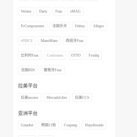
Worten
Darty
Fnac
eMAG
PcComponentes
法国乐天
Onbuy
Allegro
ePRICE
ManoMano
西班牙Fnac
比利时Fnac
Conforama
OTTO
Fyndiq
法国RDC
葡萄牙Fnac
拉美平台
拉美nocnoc
MercadoLibre
拉美CCS
亚洲平台
Gmarket
韩国11街
Coupang
Hepsiburada