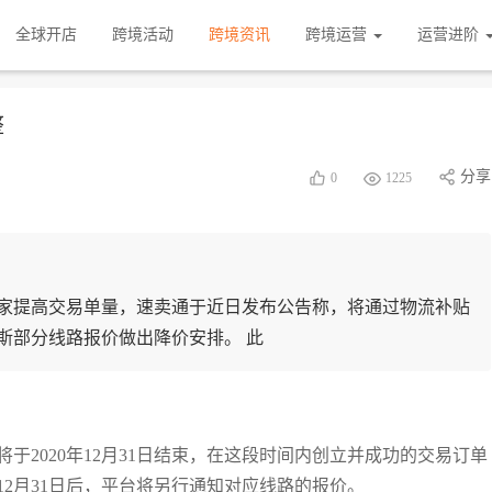
全球开店
跨境活动
跨境资讯
跨境运营
运营进阶
整
分享
0
1225
商家提高交易单量，速卖通于近日发布公告称，将通过物流补贴
斯部分线路报价做出降价安排。 此
并将于2020年12月31日结束，在这段时间内创立并成功的交易订单
2月31日后，平台将另行通知对应线路的报价。