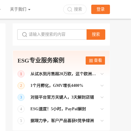
关于我们
搜索
登录
搜索
ESG专业服务案例
查看
从试水到月售超20万欧，这个欧洲本土平台被低估了
1
bol是荷兰和比利时排名第一的电商平台
1个月孵化，GMV增长4400%
2
【能解决问题的才叫资源 能赚钱的才叫专
对接平台官方关键人，3天解封店铺
3
业】 >> Gmarket卖家店铺经过ESG跨境客
【精准资源对接 极速解决问题】 >> ESG
户经理优化，月GMV达到20万美金！
ESG速度！5小时，PayPal解封
4
跨境帮我解决了韩国平台店铺异常问题
【用资源解决难题 以效率展现专业】 >>
——运营韩国平台的卖家
据理力争，客户产品喜获0竞争绿洲
5
ESG拥有Paypal支付和Onbuy平台双绿通道
【只要资源好 跨境弯路少】>> ESG跨境通
为卖家保驾护航！