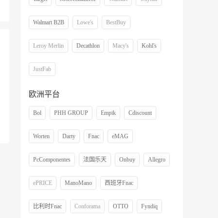
Walmart B2B
Lowe's
BestBuy
Leroy Merlin
Decathlon
Macy's
Kohl's
JustFab
欧洲平台
Bol
PHH GROUP
Empik
Cdiscount
Worten
Darty
Fnac
eMAG
PcComponentes
法国乐天
Onbuy
Allegro
ePRICE
ManoMano
西班牙Fnac
比利时Fnac
Conforama
OTTO
Fyndiq