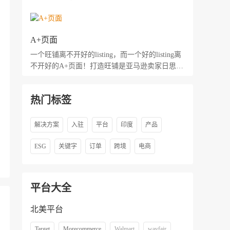
A+页面
一个旺铺离不开好的listing，而一个好的listing离
不开好的A+页面！打造旺铺是亚马逊卖家日思夜
想的事情，那么卖家又该如何打造亚马逊店铺
呢？上个专题，我们讲了标题打造、产品描述，
热门标签
接着我们来讲A+页面！
解决方案
入驻
平台
印度
产品
ESG
关键字
订单
跨境
电商
平台大全
北美平台
Target
Morecommerce
Walmart
wayfair