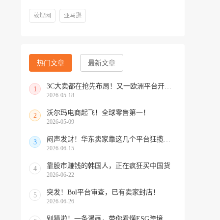
敦煌网
亚马逊
热门文章
最新文章
3C大卖都在抢先布局！又一欧洲平台开放中国招商
1
2026-05-18
沃尔玛电商起飞！全球零售第一！
2
2026-05-09
闷声发财！华东卖家靠这几个平台狂揽北美订单，华南机会来了！
3
2026-06-15
靠股市赚钱的韩国人，正在疯狂买中国货
4
2026-06-22
突发！Bol平台审查，已有卖家封店！
5
2026-06-26
别猜啦！一条漫画，带你看懂ESG跨境