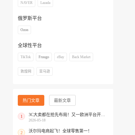
NAVER
Lazada
俄罗斯平台
Ozon
全球性平台
TikTok
Fruugo
eBay
Back Market
敦煌网
亚马逊
热门文章
最新文章
3C大卖都在抢先布局！又一欧洲平台开放中国招商
1
2026-05-18
沃尔玛电商起飞！全球零售第一！
2