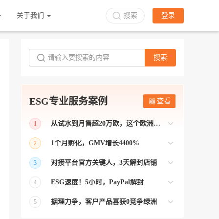
关于我们
搜索
登录
搜索
ESG专业服务案例
查看
从试水到月售超20万欧，这个欧洲本土平台被低估了
1
bol是荷兰和比利时排名第一的电商平台
1个月孵化，GMV增长4400%
2
【能解决问题的才叫资源 能赚钱的才叫专
对接平台官方关键人，3天解封店铺
3
业】 >> Gmarket卖家店铺经过ESG跨境客
【精准资源对接 极速解决问题】 >> ESG
户经理优化，月GMV达到20万美金！
ESG速度！5小时，PayPal解封
4
跨境帮我解决了韩国平台店铺异常问题
【用资源解决难题 以效率展现专业】 >>
——运营韩国平台的卖家
据理力争，客户产品喜获0竞争绿洲
5
ESG拥有Paypal支付和Onbuy平台双绿通道
【只要资源好 跨境弯路少】>> ESG跨境通
为卖家保驾护航！