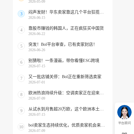
2026-05-09
闷声发财！华东卖家靠这几个平台狂揽北美订单，华南机会来了！
3
2026-06-15
靠股市赚钱的韩国人，正在疯狂买中国货
4
2026-06-22
突发！Bol平台审查，已有卖家封店！
5
2026-06-26
别猜啦！一条漫画，带你看懂ESG跨境
6
2026-07-15
又一批店铺关停：Bol正在重新筛选卖家
7
2026-07-01
欧洲热浪持续升级：空调卖家正在迎来窗口期！
8
2026-07-09
从试水到月售超20万欧，这个欧洲本土平台被低估了
9
2026-07-15
平台顾问
bol卖家生态持续优化，优质卖家机会来啦！
10
2026-07-09