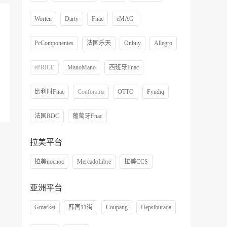
Worten
Darty
Fnac
eMAG
PcComponentes
法国乐天
Onbuy
Allegro
ePRICE
ManoMano
西班牙Fnac
比利时Fnac
Conforama
OTTO
Fyndiq
法国RDC
葡萄牙Fnac
拉美平台
拉美nocnoc
MercadoLibre
拉美CCS
亚洲平台
Gmarket
韩国11街
Coupang
Hepsiburada