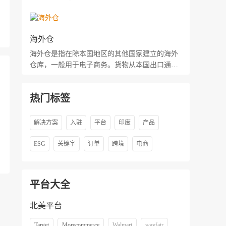
海外仓
海外仓是指在除本国地区的其他国家建立的海外
仓库，一般用于电子商务。货物从本国出口通过
海运、货运、空运的形式储存到该国的仓库。买
家通过网上下单购买所需物品，卖家只需在网上
热门标签
操作，对海外的仓库下达指令完成订单履行。货
物从买家所在国发出，大大缩短了从本国发货物
流所需要的时间。
解决方案
入驻
平台
印度
产品
ESG
关键字
订单
跨境
电商
平台大全
北美平台
Target
Morecommerce
Walmart
wayfair