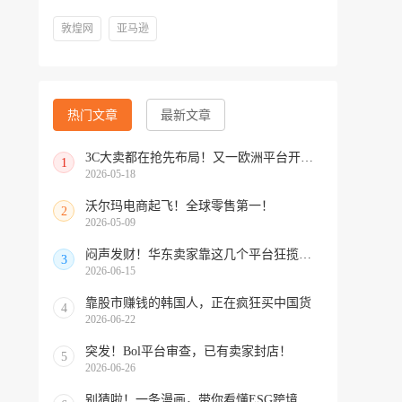
敦煌网
亚马逊
热门文章
最新文章
3C大卖都在抢先布局！又一欧洲平台开放中国招商
1
2026-05-18
沃尔玛电商起飞！全球零售第一！
2
2026-05-09
闷声发财！华东卖家靠这几个平台狂揽北美订单，华南机会来了！
3
2026-06-15
靠股市赚钱的韩国人，正在疯狂买中国货
4
2026-06-22
突发！Bol平台审查，已有卖家封店！
5
2026-06-26
别猜啦！一条漫画，带你看懂ESG跨境