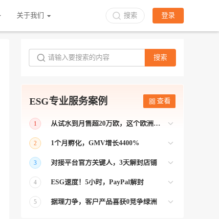
关于我们
搜索
登录
搜索
ESG专业服务案例
查看
从试水到月售超20万欧，这个欧洲本土平台被低估了
1
bol是荷兰和比利时排名第一的电商平台
1个月孵化，GMV增长4400%
2
【能解决问题的才叫资源 能赚钱的才叫专
对接平台官方关键人，3天解封店铺
3
业】 >> Gmarket卖家店铺经过ESG跨境客
【精准资源对接 极速解决问题】 >> ESG
户经理优化，月GMV达到20万美金！
ESG速度！5小时，PayPal解封
4
跨境帮我解决了韩国平台店铺异常问题
【用资源解决难题 以效率展现专业】 >>
——运营韩国平台的卖家
据理力争，客户产品喜获0竞争绿洲
5
ESG拥有Paypal支付和Onbuy平台双绿通道
【只要资源好 跨境弯路少】>> ESG跨境通
为卖家保驾护航！