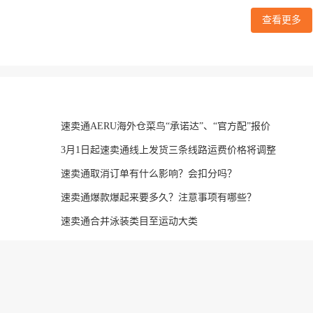
查看更多
速卖通AERU海外仓菜鸟“承诺达”、“官方配”报价
3月1日起速卖通线上发货三条线路运费价格将调整
速卖通取消订单有什么影响？会扣分吗？
速卖通爆款爆起来要多久？注意事项有哪些？
速卖通合并泳装类目至运动大类