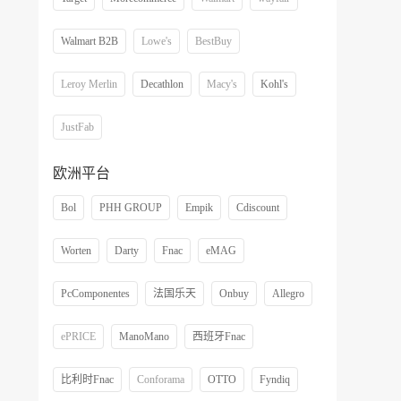
Walmart B2B
Lowe's
BestBuy
Leroy Merlin
Decathlon
Macy's
Kohl's
JustFab
欧洲平台
Bol
PHH GROUP
Empik
Cdiscount
Worten
Darty
Fnac
eMAG
PcComponentes
法国乐天
Onbuy
Allegro
ePRICE
ManoMano
西班牙Fnac
比利时Fnac
Conforama
OTTO
Fyndiq