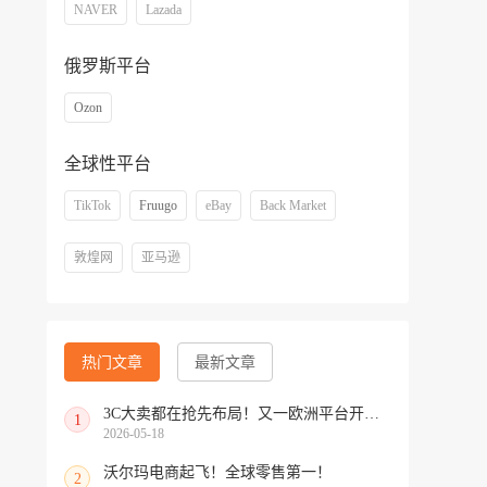
NAVER
Lazada
俄罗斯平台
Ozon
全球性平台
TikTok
Fruugo
eBay
Back Market
敦煌网
亚马逊
热门文章
最新文章
3C大卖都在抢先布局！又一欧洲平台开放中国招商
1
2026-05-18
沃尔玛电商起飞！全球零售第一！
2