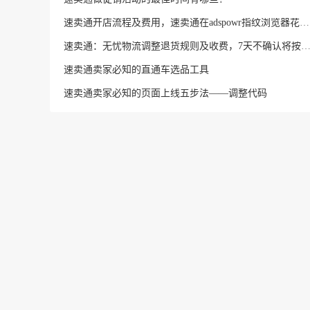
速卖通开店流程及费用，速卖通在adspowr指纹浏览器花费的成本
速卖通：无忧物流调整退货规则及收费，7天不确认将按弃
速卖通卖家必知的直通车选品工具
速卖通卖家必知的页面上线五步法——调整代码