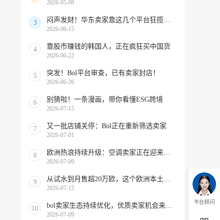
2026-05-09
闷声发财！华东卖家靠这几个平台狂揽北美订单，华南机会来了！
3
2026-06-15
靠股市赚钱的韩国人，正在疯狂买中国货
4
2026-06-22
突发！Bol平台审查，已有卖家封店！
5
2026-06-26
别猜啦！一条漫画，带你看懂ESG跨境
6
2026-07-15
又一批店铺关停：Bol正在重新筛选卖家
7
2026-07-01
欧洲热浪持续升级：空调卖家正在迎来窗口期！
8
2026-07-09
从试水到月售超20万欧，这个欧洲本土平台被低估了
9
2026-07-15
平台顾问
bol卖家生态持续优化，优质卖家机会来啦！
10
2026-07-09