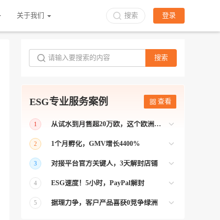
关于我们
搜索
登录
搜索
ESG专业服务案例
查看
从试水到月售超20万欧，这个欧洲本土平台被低估了
1
bol是荷兰和比利时排名第一的电商平台
1个月孵化，GMV增长4400%
2
【能解决问题的才叫资源 能赚钱的才叫专
对接平台官方关键人，3天解封店铺
3
业】 >> Gmarket卖家店铺经过ESG跨境客
【精准资源对接 极速解决问题】 >> ESG
户经理优化，月GMV达到20万美金！
ESG速度！5小时，PayPal解封
4
跨境帮我解决了韩国平台店铺异常问题
【用资源解决难题 以效率展现专业】 >>
——运营韩国平台的卖家
据理力争，客户产品喜获0竞争绿洲
5
ESG拥有Paypal支付和Onbuy平台双绿通道
【只要资源好 跨境弯路少】>> ESG跨境通
为卖家保驾护航！