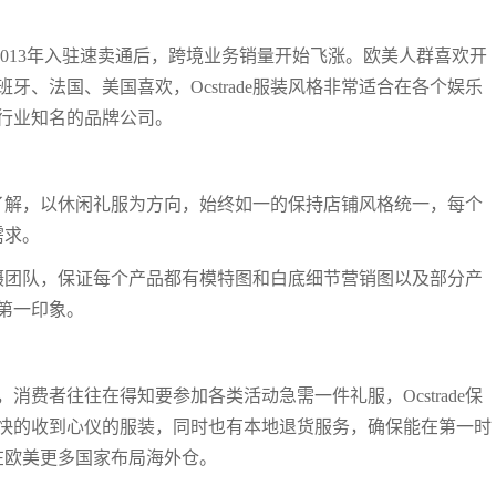
服 ，2013年入驻速卖通后，跨境业务销量开始飞涨。欧美人群喜欢开
班牙、法国、美国喜欢，Ocstrade服装风格非常适合在各个娱乐
行业知名的品牌公司。
求非常了解，以休闲礼服为方向，始终如一的保持店铺风格统一，每个
需求。
品拍摄团队，保证每个产品都有模特图和白底细节营销图以及部分产
第一印象。
费者往往在得知要参加各类活动急需一件礼服，Ocstrade保
快的收到心仪的服装，同时也有本地退货服务，确保能在第一时
续在欧美更多国家布局海外仓。