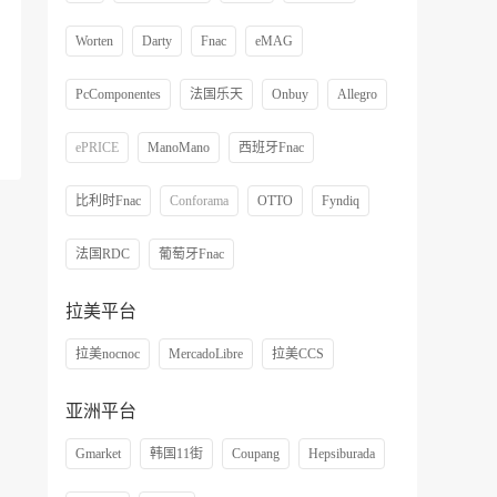
Worten
Darty
Fnac
eMAG
PcComponentes
法国乐天
Onbuy
Allegro
ePRICE
ManoMano
西班牙Fnac
比利时Fnac
Conforama
OTTO
Fyndiq
法国RDC
葡萄牙Fnac
拉美平台
拉美nocnoc
MercadoLibre
拉美CCS
亚洲平台
Gmarket
韩国11街
Coupang
Hepsiburada