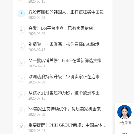
2026-06-15
靠股市赚钱的韩国人，正在疯狂买中国货
3
2026-06-22
突发！Bol平台审查，已有卖家封店！
4
2026-06-26
别猜啦！一条漫画，带你看懂ESG跨境
5
2026-07-15
又一批店铺关停：Bol正在重新筛选卖家
6
2026-07-01
欧洲热浪持续升级：空调卖家正在迎来窗口期！
7
2026-07-09
从试水到月售超20万欧，这个欧洲本土平台被低估了
8
2026-07-15
bol卖家生态持续优化，优质卖家机会来啦！
9
2026-07-09
平台顾问
重要提醒！PHH GROUP新规：中国主体店铺暂停，回款详解！
10
2026-08-04