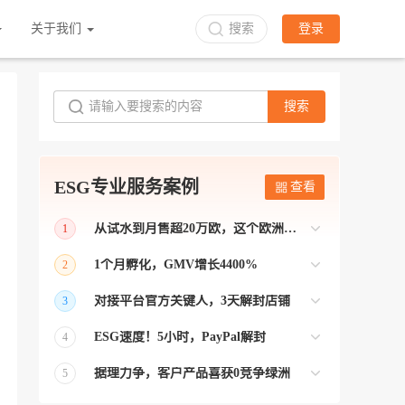
关于我们
搜索
登录
搜索
ESG专业服务案例
查看
从试水到月售超20万欧，这个欧洲本土平台被低估了
1
bol是荷兰和比利时排名第一的电商平台
1个月孵化，GMV增长4400%
2
【能解决问题的才叫资源 能赚钱的才叫专
对接平台官方关键人，3天解封店铺
3
业】 >> Gmarket卖家店铺经过ESG跨境客
【精准资源对接 极速解决问题】 >> ESG
户经理优化，月GMV达到20万美金！
ESG速度！5小时，PayPal解封
4
跨境帮我解决了韩国平台店铺异常问题
【用资源解决难题 以效率展现专业】 >>
——运营韩国平台的卖家
据理力争，客户产品喜获0竞争绿洲
5
ESG拥有Paypal支付和Onbuy平台双绿通道
【只要资源好 跨境弯路少】>> ESG跨境通
为卖家保驾护航！