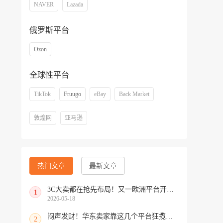
NAVER
Lazada
俄罗斯平台
Ozon
全球性平台
TikTok
Fruugo
eBay
Back Market
敦煌网
亚马逊
热门文章
最新文章
3C大卖都在抢先布局！又一欧洲平台开放中国招商
1
2026-05-18
闷声发财！华东卖家靠这几个平台狂揽北美订单，华南机会来了！
2