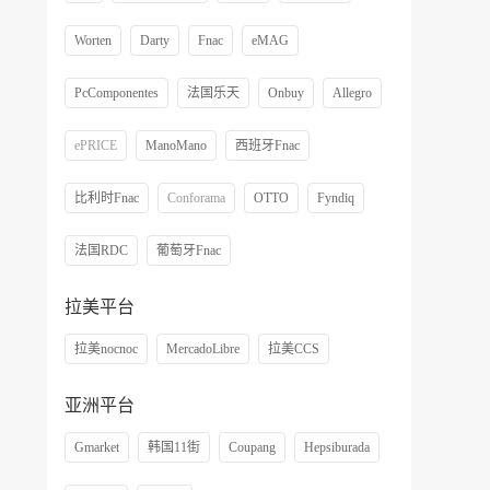
Worten
Darty
Fnac
eMAG
PcComponentes
法国乐天
Onbuy
Allegro
ePRICE
ManoMano
西班牙Fnac
比利时Fnac
Conforama
OTTO
Fyndiq
法国RDC
葡萄牙Fnac
拉美平台
拉美nocnoc
MercadoLibre
拉美CCS
亚洲平台
Gmarket
韩国11街
Coupang
Hepsiburada