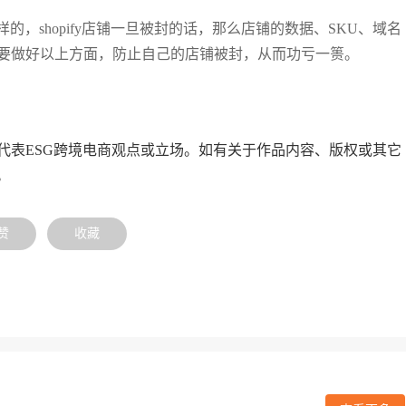
样的，shopify店铺一旦被封的话，那么店铺的数据、SKU、域名
要做好以上方面，防止自己的店铺被封，从而功亏一篑。
代表ESG跨境电商观点或立场。如有关于作品内容、版权或其它
。
赞
收藏