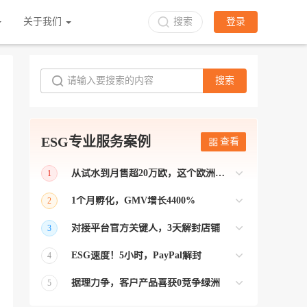
关于我们
搜索
登录
搜索
ESG专业服务案例
查看
从试水到月售超20万欧，这个欧洲本土平台被低估了
1
bol是荷兰和比利时排名第一的电商平台
1个月孵化，GMV增长4400%
2
【能解决问题的才叫资源 能赚钱的才叫专
对接平台官方关键人，3天解封店铺
3
业】 >> Gmarket卖家店铺经过ESG跨境客
【精准资源对接 极速解决问题】 >> ESG
户经理优化，月GMV达到20万美金！
ESG速度！5小时，PayPal解封
4
跨境帮我解决了韩国平台店铺异常问题
【用资源解决难题 以效率展现专业】 >>
——运营韩国平台的卖家
据理力争，客户产品喜获0竞争绿洲
5
ESG拥有Paypal支付和Onbuy平台双绿通道
【只要资源好 跨境弯路少】>> ESG跨境通
为卖家保驾护航！