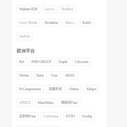
Walmart B2B
Lowe's
BestBuy
Leroy Merlin
Decathlon
Macy's
Kohl's
JustFab
欧洲平台
Bol
PHH GROUP
Empik
Cdiscount
Worten
Darty
Fnac
eMAG
PcComponentes
法国乐天
Onbuy
Allegro
ePRICE
ManoMano
西班牙Fnac
比利时Fnac
Conforama
OTTO
Fyndiq