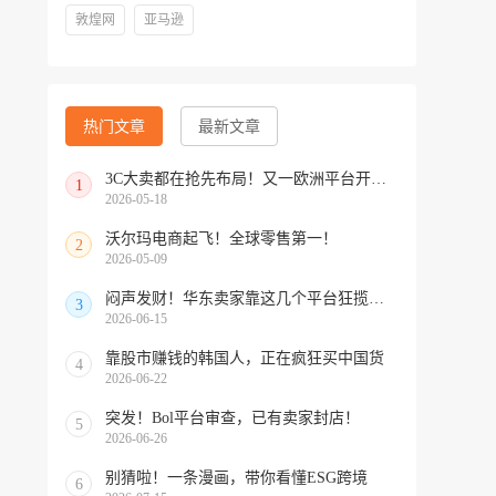
敦煌网
亚马逊
热门文章
最新文章
3C大卖都在抢先布局！又一欧洲平台开放中国招商
1
2026-05-18
沃尔玛电商起飞！全球零售第一！
2
2026-05-09
闷声发财！华东卖家靠这几个平台狂揽北美订单，华南机会来了！
3
2026-06-15
靠股市赚钱的韩国人，正在疯狂买中国货
4
2026-06-22
突发！Bol平台审查，已有卖家封店！
5
2026-06-26
别猜啦！一条漫画，带你看懂ESG跨境
6