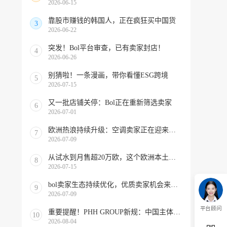
2026-06-15
靠股市赚钱的韩国人，正在疯狂买中国货
3
2026-06-22
突发！Bol平台审查，已有卖家封店！
4
2026-06-26
别猜啦！一条漫画，带你看懂ESG跨境
5
2026-07-15
又一批店铺关停：Bol正在重新筛选卖家
6
2026-07-01
欧洲热浪持续升级：空调卖家正在迎来窗口期！
7
2026-07-09
从试水到月售超20万欧，这个欧洲本土平台被低估了
8
2026-07-15
bol卖家生态持续优化，优质卖家机会来啦！
9
2026-07-09
平台顾问
重要提醒！PHH GROUP新规：中国主体店铺暂停，回款详解！
10
2026-08-04