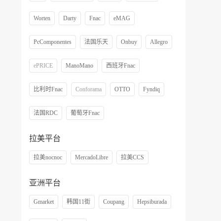
Worten
Darty
Fnac
eMAG
PcComponentes
法国乐天
Onbuy
Allegro
ePRICE
ManoMano
西班牙Fnac
比利时Fnac
Conforama
OTTO
Fyndiq
法国RDC
葡萄牙Fnac
拉美平台
拉美nocnoc
MercadoLibre
拉美CCS
亚洲平台
Gmarket
韩国11街
Coupang
Hepsiburada