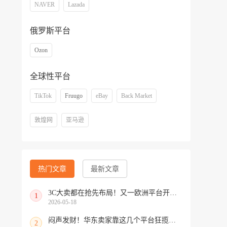
NAVER
Lazada
俄罗斯平台
Ozon
全球性平台
TikTok
Fruugo
eBay
Back Market
敦煌网
亚马逊
热门文章
最新文章
3C大卖都在抢先布局！又一欧洲平台开放中国招商
1
2026-05-18
闷声发财！华东卖家靠这几个平台狂揽北美订单，华南机会来了！
2