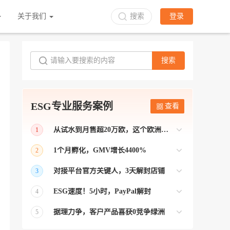
关于我们
搜索
登录
搜索
ESG专业服务案例
查看
从试水到月售超20万欧，这个欧洲本土平台被低估了
1
bol是荷兰和比利时排名第一的电商平台
1个月孵化，GMV增长4400%
2
【能解决问题的才叫资源 能赚钱的才叫专
对接平台官方关键人，3天解封店铺
3
业】 >> Gmarket卖家店铺经过ESG跨境客
【精准资源对接 极速解决问题】 >> ESG
户经理优化，月GMV达到20万美金！
ESG速度！5小时，PayPal解封
4
跨境帮我解决了韩国平台店铺异常问题
【用资源解决难题 以效率展现专业】 >>
——运营韩国平台的卖家
据理力争，客户产品喜获0竞争绿洲
5
ESG拥有Paypal支付和Onbuy平台双绿通道
【只要资源好 跨境弯路少】>> ESG跨境通
为卖家保驾护航！