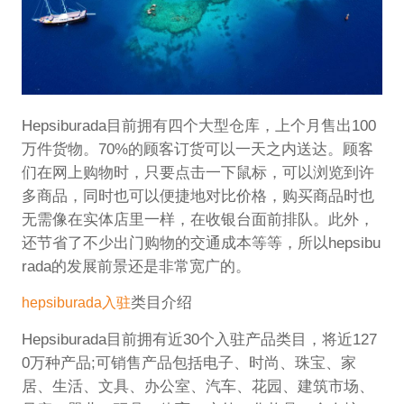
Hepsiburada目前拥有四个大型仓库，上个月售出100
万件货物。70%的顾客订货可以一天之内送达。顾客
们在网上购物时，只要点击一下鼠标，可以浏览到许
多商品，同时也可以便捷地对比价格，购买商品时也
无需像在实体店里一样，在收银台面前排队。此外，
还节省了不少出门购物的交通成本等等，所以hepsibu
rada的发展前景还是非常宽广的。
类目介绍
hepsiburada入驻
Hepsiburada目前拥有近30个入驻产品类目，将近127
0万种产品;可销售产品包括电子、时尚、珠宝、家
居、生活、文具、办公室、汽车、花园、建筑市场、