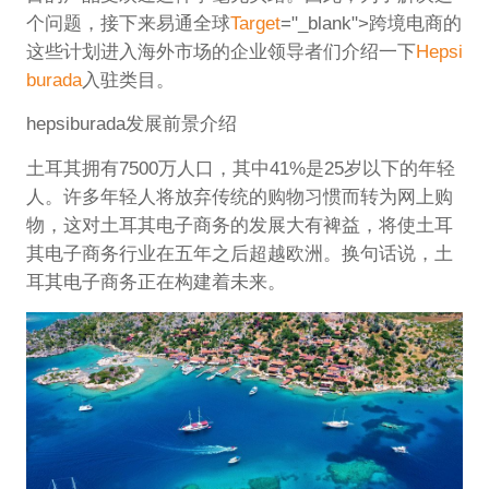
个问题，接下来易通全球
Target
="_blank">跨境电商的
这些计划进入海外市场的企业领导者们介绍一下
Hepsi
burada
入驻类目。
hepsiburada发展前景介绍
土耳其拥有7500万人口，其中41%是25岁以下的年轻
人。许多年轻人将放弃传统的购物习惯而转为网上购
物，这对土耳其电子商务的发展大有裨益，将使土耳
其电子商务行业在五年之后超越欧洲。换句话说，土
耳其电子商务正在构建着未来。