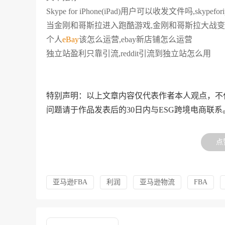
Skype for iPhone(iPad)用户可以收发文件吗,skyp
当金刚和哥斯拉进入跑酷游戏,金刚和哥斯拉大战
个人
eBay
该怎么运营,ebay新店铺怎么运营
独立站盈利只靠引流,reddit引流到独立站怎么用
特别声明：以上文章内容仅代表作者本人观点，不
问题请于作品发表后的30日内与ESG跨境电商联系
点
亚马逊FBA
利润
亚马逊物流
FBA