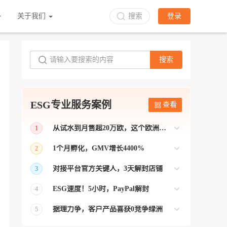
关于我们
搜索
登录
搜索
ESG专业服务案例
查看
从试水到月售超20万欧，这个欧洲本土平台被低估了
1
bol是荷兰和比利时排名第一的电商平台
1个月孵化，GMV增长4400%
2
【能解决问题的才叫资源 能赚钱的才叫专
对接平台官方关键人，3天解封店铺
3
业】 >> Gmarket卖家店铺经过ESG跨境客
【精准资源对接 极速解决问题】 >> ESG
户经理优化，月GMV达到20万美金！
ESG速度！5小时，PayPal解封
4
跨境帮我解决了韩国平台店铺异常问题
【用资源解决难题 以效率展现专业】 >>
——运营韩国平台的卖家
据理力争，客户产品喜获0竞争绿洲
5
ESG拥有Paypal支付和Onbuy平台双绿通道
【只要资源好 跨境弯路少】>> ESG跨境通
为卖家保驾护航！