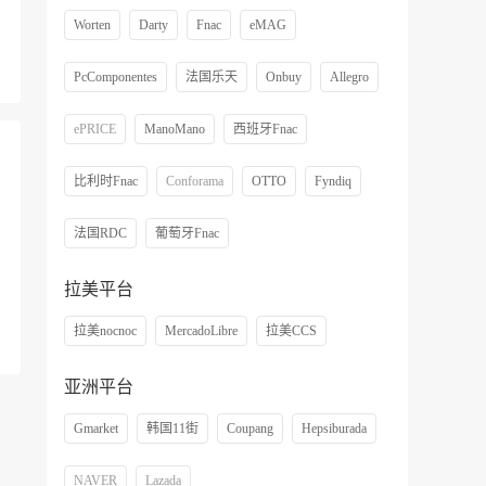
Worten
Darty
Fnac
eMAG
PcComponentes
法国乐天
Onbuy
Allegro
ePRICE
ManoMano
西班牙Fnac
比利时Fnac
Conforama
OTTO
Fyndiq
法国RDC
葡萄牙Fnac
拉美平台
拉美nocnoc
MercadoLibre
拉美CCS
亚洲平台
Gmarket
韩国11街
Coupang
Hepsiburada
NAVER
Lazada