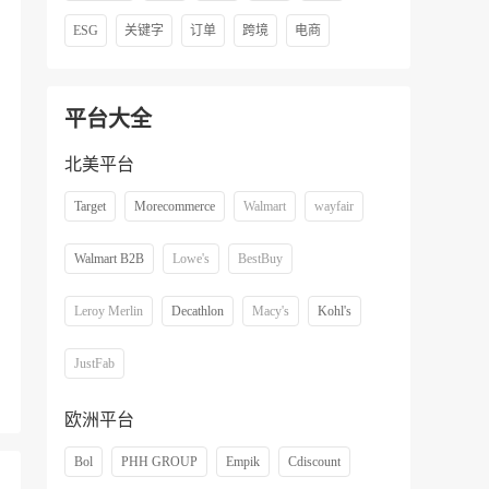
ESG
关键字
订单
跨境
电商
平台大全
北美平台
Target
Morecommerce
Walmart
wayfair
Walmart B2B
Lowe's
BestBuy
Leroy Merlin
Decathlon
Macy's
Kohl's
JustFab
欧洲平台
Bol
PHH GROUP
Empik
Cdiscount