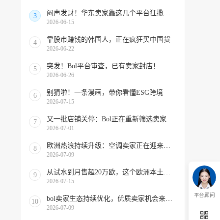
闷声发财！华东卖家靠这几个平台狂揽北美订单，华南机会来了！
3
2026-06-15
靠股市赚钱的韩国人，正在疯狂买中国货
4
2026-06-22
突发！Bol平台审查，已有卖家封店！
5
2026-06-26
别猜啦！一条漫画，带你看懂ESG跨境
6
2026-07-15
又一批店铺关停：Bol正在重新筛选卖家
7
2026-07-01
欧洲热浪持续升级：空调卖家正在迎来窗口期！
8
2026-07-09
从试水到月售超20万欧，这个欧洲本土平台被低估了
9
2026-07-15
平台顾问
bol卖家生态持续优化，优质卖家机会来啦！
10
2026-07-09