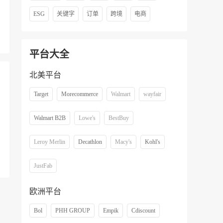
ESG
关键字
订单
跨境
电商
平台大全
北美平台
Target
Morecommerce
Walmart
wayfair
Walmart B2B
Lowe's
BestBuy
Leroy Merlin
Decathlon
Macy's
Kohl's
JustFab
欧洲平台
Bol
PHH GROUP
Empik
Cdiscount