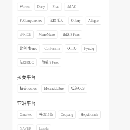
Worten
Darty
Fnac
eMAG
PcComponentes
法国乐天
Onbuy
Allegro
ePRICE
ManoMano
西班牙Fnac
比利时Fnac
Conforama
OTTO
Fyndiq
法国RDC
葡萄牙Fnac
拉美平台
拉美nocnoc
MercadoLibre
拉美CCS
亚洲平台
Gmarket
韩国11街
Coupang
Hepsiburada
NAVER
Lazada