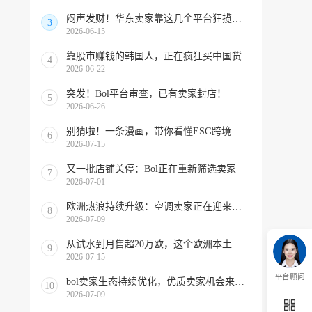
闷声发财！华东卖家靠这几个平台狂揽北美订单，华南机会来了！
3
2026-06-15
靠股市赚钱的韩国人，正在疯狂买中国货
4
2026-06-22
突发！Bol平台审查，已有卖家封店！
5
2026-06-26
别猜啦！一条漫画，带你看懂ESG跨境
6
2026-07-15
又一批店铺关停：Bol正在重新筛选卖家
7
2026-07-01
欧洲热浪持续升级：空调卖家正在迎来窗口期！
8
2026-07-09
从试水到月售超20万欧，这个欧洲本土平台被低估了
9
2026-07-15
平台顾问
bol卖家生态持续优化，优质卖家机会来啦！
10
2026-07-09