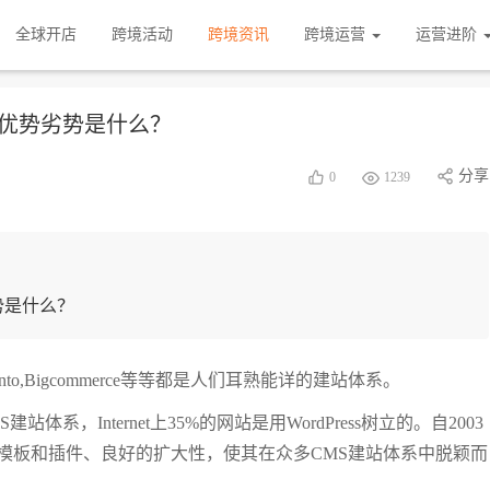
全球开店
跨境活动
跨境资讯
跨境运营
运营进阶
fy的优势劣势是什么？
分享
0
1239
劣势是什么？
agento,Bigcommerce等等都是人们耳熟能详的建站体系。
站体系，Internet上35%的网站是用WordPress树立的。自2003
模板和插件、良好的扩大性，使其在众多CMS建站体系中脱颖而