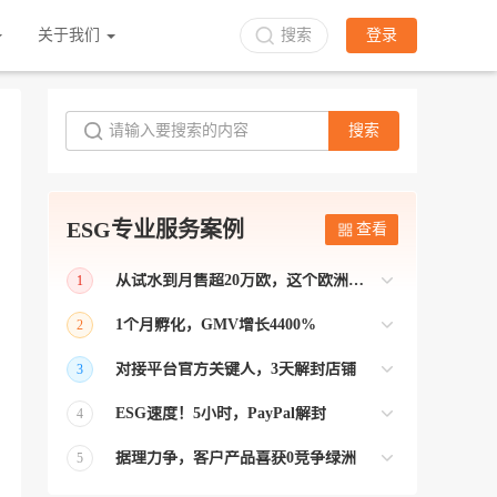
关于我们
搜索
登录
搜索
ESG专业服务案例
查看
从试水到月售超20万欧，这个欧洲本土平台被低估了
1
bol是荷兰和比利时排名第一的电商平台
1个月孵化，GMV增长4400%
2
【能解决问题的才叫资源 能赚钱的才叫专
对接平台官方关键人，3天解封店铺
3
业】 >> Gmarket卖家店铺经过ESG跨境客
【精准资源对接 极速解决问题】 >> ESG
户经理优化，月GMV达到20万美金！
ESG速度！5小时，PayPal解封
4
跨境帮我解决了韩国平台店铺异常问题
【用资源解决难题 以效率展现专业】 >>
——运营韩国平台的卖家
据理力争，客户产品喜获0竞争绿洲
5
ESG拥有Paypal支付和Onbuy平台双绿通道
【只要资源好 跨境弯路少】>> ESG跨境通
为卖家保驾护航！