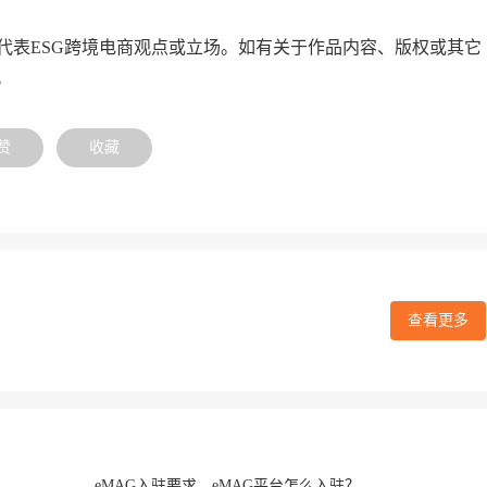
代表ESG跨境电商观点或立场。如有关于作品内容、版权或其它
。
赞
收藏
查看更多
eMAG入驻要求，eMAG平台怎么入驻？