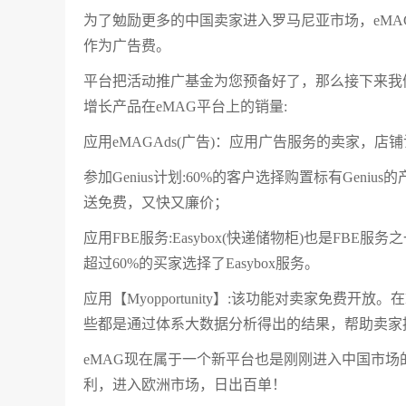
为了勉励更多的中国卖家进入罗马尼亚市场，eMA
作为广告费。
平台把活动推广基金为您预备好了，那么接下来我
增长产品在eMAG平台上的销量:
应用eMAGAds(广告)：应用广告服务的卖家，店
参加Genius计划:60%的客户选择购置标有Genius的
送免费，又快又廉价；
应用FBE服务:Easybox(快递储物柜)也是FBE
超过60%的买家选择了Easybox服务。
应用【Myopportunity】:该功能对卖家免费开放。
些都是通过体系大数据分析得出的结果，帮助卖家
eMAG现在属于一个新平台也是刚刚进入中国市
利，进入欧洲市场，日出百单！