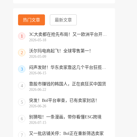
热门文章
最新文章
3C大卖都在抢先布局！又一欧洲平台开放中国招商
1
2026-05-18
沃尔玛电商起飞！全球零售第一！
2
2026-05-09
闷声发财！华东卖家靠这几个平台狂揽北美订单，华南机会来了！
3
2026-06-15
靠股市赚钱的韩国人，正在疯狂买中国货
4
2026-06-22
突发！Bol平台审查，已有卖家封店！
5
2026-06-26
别猜啦！一条漫画，带你看懂ESG跨境
6
2026-07-15
又一批店铺关停：Bol正在重新筛选卖家
7