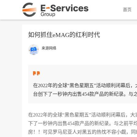
首页
如何抓住eMAG的红利时代
来源网络
在2022年的全球“黑色星期五”活动顺利闭幕后
台创下了一秒钟内出售454款产品的新纪录。与之
在2022年的全球“黑色星期五”活动顺利闭幕后，大
下了一秒钟内出售454款产品的新纪录。与之前
房！！可见罗马尼亚人对黑五的热忱不容小觑，同