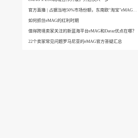
官方直播 | 占据当地50%市场份额，东南欧“淘宝”eMAG平台大揭秘
如何抓住eMAG的红利时期
值得跨境卖家关注的新蓝海平台eMAG和Daraz优点在哪？
22个卖家常见问题罗马尼亚的eMAG官方答疑汇总