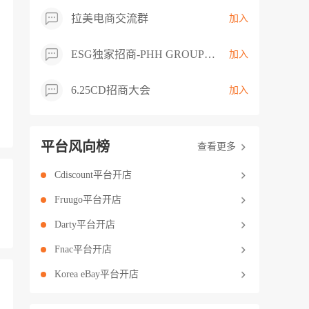
拉美电商交流群
加入
ESG独家招商-PHH GROUP卖家交流群
加入
6.25CD招商大会
加入
平台风向榜
查看更多
Cdiscount平台开店
Fruugo平台开店
Darty平台开店
Fnac平台开店
Korea eBay平台开店