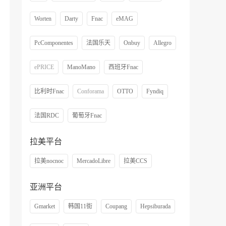
Worten
Darty
Fnac
eMAG
PcComponentes
法国乐天
Onbuy
Allegro
ePRICE
ManoMano
西班牙Fnac
比利时Fnac
Conforama
OTTO
Fyndiq
法国RDC
葡萄牙Fnac
拉美平台
拉美nocnoc
MercadoLibre
拉美CCS
亚洲平台
Gmarket
韩国11街
Coupang
Hepsiburada