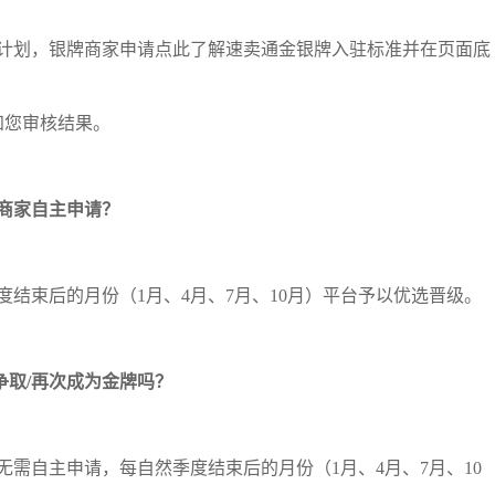
计划，银牌商家申请点此了解速卖通金银牌入驻标准并在页面底
知您审核结果。
要商家自主申请？
结束后的月份（1月、4月、7月、10月）平台予以优选晋级。
争取/再次成为金牌吗？
需自主申请，每自然季度结束后的月份（1月、4月、7月、10