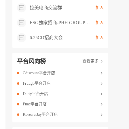
拉美电商交流群
加入
ESG独家招商-PHH GROUP卖家交流群
加入
6.25CD招商大会
加入
平台风向榜
查看更多
Cdiscount平台开店
Fruugo平台开店
Darty平台开店
Fnac平台开店
Korea eBay平台开店