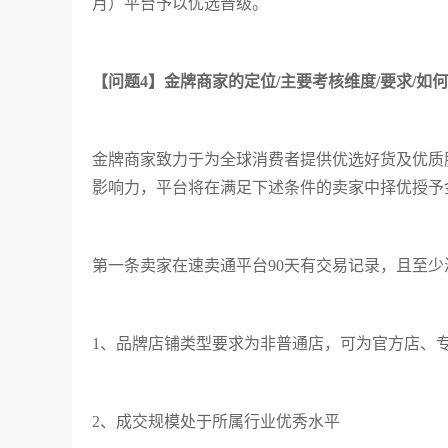
月）平台予以优选晋级。
【问题4】金牌商家的定位/主要考核维度/要求/如
金牌商家致力于为全球消费者提供优选好货及优质
影响力，平台将在满足下述条件的卖家中择优授予
第一条卖家在速卖通平台90天有交易记录，且至少
1、品牌店铺类型要求为非普通店，可为官方店、
2、成交规模处于所属行业优秀水平