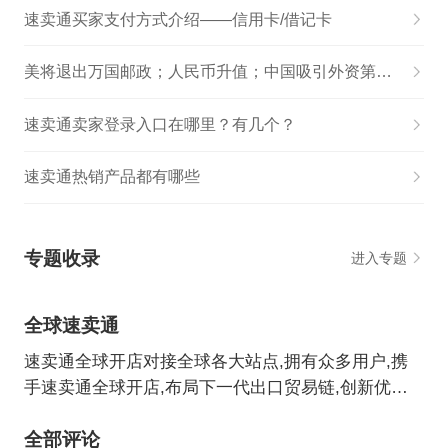
速卖通买家支付方式介绍——信用卡/借记卡
美将退出万国邮政；人民币升值；中国吸引外资第一；新加坡调整汇率；印尼进口新规；速卖通推双十一
速卖通卖家登录入口在哪里？有几个？
速卖通热销产品都有哪些
专题收录
进入专题
全球速卖通
速卖通全球开店对接全球各大站点,拥有众多用户,携
手速卖通全球开店,布局下一代出口贸易链,创新优质
项目,可助力卖家全面拓展全球跨境电商业务。速卖通
全部评论
全球开店专题为中国跨境卖家提供最新最全速卖通全