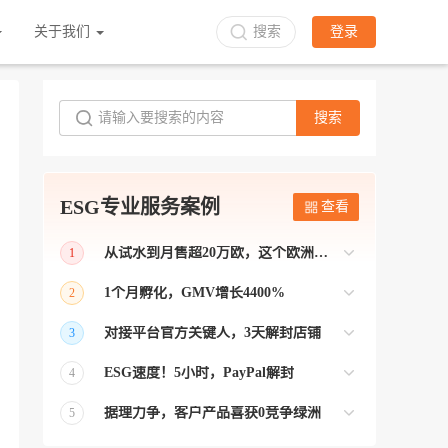
关于我们
搜索
登录
搜索
ESG专业服务案例
查看
从试水到月售超20万欧，这个欧洲本土平台被低估了
1
bol是荷兰和比利时排名第一的电商平台
1个月孵化，GMV增长4400%
2
【能解决问题的才叫资源 能赚钱的才叫专
对接平台官方关键人，3天解封店铺
3
业】 >> Gmarket卖家店铺经过ESG跨境客
【精准资源对接 极速解决问题】 >> ESG
户经理优化，月GMV达到20万美金！
ESG速度！5小时，PayPal解封
4
跨境帮我解决了韩国平台店铺异常问题
【用资源解决难题 以效率展现专业】 >>
——运营韩国平台的卖家
据理力争，客户产品喜获0竞争绿洲
5
ESG拥有Paypal支付和Onbuy平台双绿通道
【只要资源好 跨境弯路少】>> ESG跨境通
为卖家保驾护航！