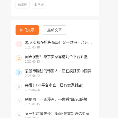
敦煌网
亚马逊
热门文章
最新文章
3C大卖都在抢先布局！又一欧洲平台开放中国招商
1
2026-05-18
闷声发财！华东卖家靠这几个平台狂揽北美订单，华南机会来了！
2
2026-06-15
靠股市赚钱的韩国人，正在疯狂买中国货
3
2026-06-22
突发！Bol平台审查，已有卖家封店！
4
2026-06-26
别猜啦！一条漫画，带你看懂ESG跨境
5
2026-07-15
又一批店铺关停：Bol正在重新筛选卖家
6