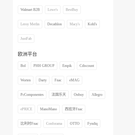
Walmart B2B
Lowe's
BestBuy
Leroy Merlin
Decathlon
Macy's
Kohl's
JustFab
欧洲平台
Bol
PHH GROUP
Empik
Cdiscount
Worten
Darty
Fnac
eMAG
PcComponentes
法国乐天
Onbuy
Allegro
ePRICE
ManoMano
西班牙Fnac
比利时Fnac
Conforama
OTTO
Fyndiq