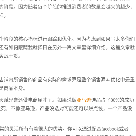
的阶段。因为随着每个阶段的推进消费者的数量会越来的越少，
样。
个阶段的核心指标进行跟踪和优化。因为考虑到如果写太多你们
还有如何跟踪我就择日在另外一篇文章里详细介绍。这篇文章就
实战干货。
店铺内所销售的商品有实际的需求算是整个销售漏斗优化中最重
是商品本身。
天赋异禀还做电商屈才了。如果说做
亚马逊
选品占了80%的成功
店铺的生死，不像亚马逊，产品没选对可能还可以赚点钱，一个产品没
非常的灵活所有有着很大的优势。你可以通过配合facebook或者