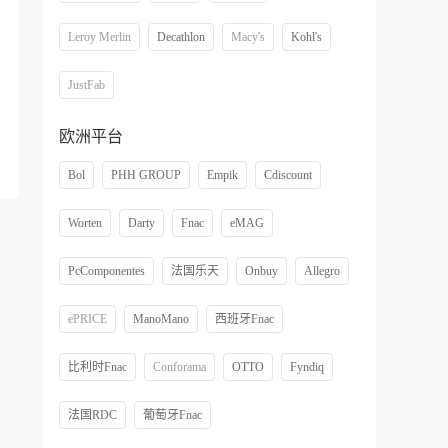
Leroy Merlin
Decathlon
Macy's
Kohl's
JustFab
欧洲平台
Bol
PHH GROUP
Empik
Cdiscount
Worten
Darty
Fnac
eMAG
PcComponentes
法国乐天
Onbuy
Allegro
ePRICE
ManoMano
西班牙Fnac
比利时Fnac
Conforama
OTTO
Fyndiq
法国RDC
葡萄牙Fnac