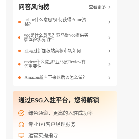
问答风向榜
查看更多
prime什么意思?如何获得Prime资
格?
voc是什么意思？亚马逊voc提供买
家体验状况明细
亚马逊新加坡站美妆市场如何
review什么意思?亚马逊Review有
何重要性
Amazon新店下来以后该怎么做？
通过ESG入驻平台，您将解锁
绿色通道，更高的入驻成功率
专业1v1客户经理服务
运营实操指导