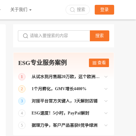
关于我们
搜索
登录
搜索
ESG专业服务案例
查看
从试水到月售超20万欧，这个欧洲本土平台被低估了
1
bol是荷兰和比利时排名第一的电商平台
1个月孵化，GMV增长4400%
2
【能解决问题的才叫资源 能赚钱的才叫专
对接平台官方关键人，3天解封店铺
3
业】 >> Gmarket卖家店铺经过ESG跨境客
【精准资源对接 极速解决问题】 >> ESG
户经理优化，月GMV达到20万美金！
ESG速度！5小时，PayPal解封
4
跨境帮我解决了韩国平台店铺异常问题
【用资源解决难题 以效率展现专业】 >>
——运营韩国平台的卖家
据理力争，客户产品喜获0竞争绿洲
5
ESG拥有Paypal支付和Onbuy平台双绿通道
【只要资源好 跨境弯路少】>> ESG跨境通
为卖家保驾护航！