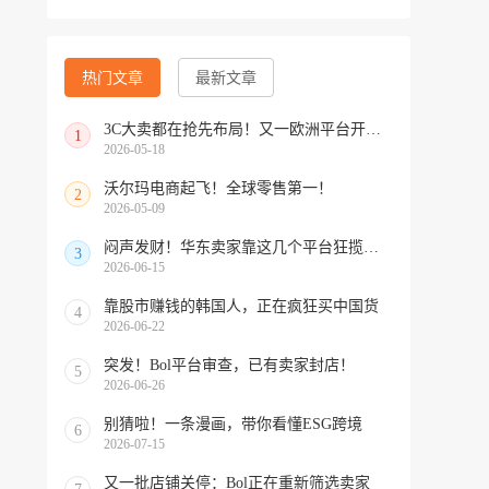
热门文章
最新文章
3C大卖都在抢先布局！又一欧洲平台开放中国招商
1
2026-05-18
沃尔玛电商起飞！全球零售第一！
2
2026-05-09
闷声发财！华东卖家靠这几个平台狂揽北美订单，华南机会来了！
3
2026-06-15
靠股市赚钱的韩国人，正在疯狂买中国货
4
2026-06-22
突发！Bol平台审查，已有卖家封店！
5
2026-06-26
别猜啦！一条漫画，带你看懂ESG跨境
6
2026-07-15
又一批店铺关停：Bol正在重新筛选卖家