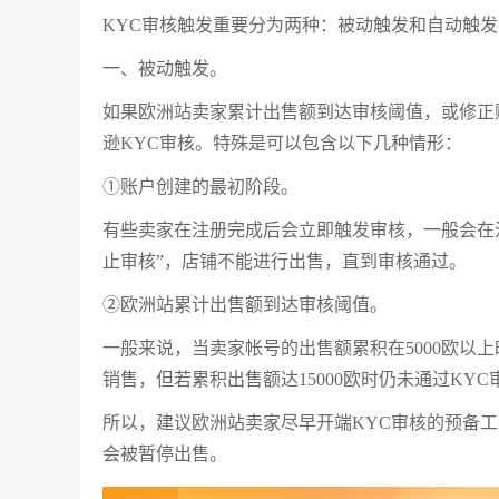
KYC审核触发重要分为两种：被动触发和自动触发
一、被动触发。
如果欧洲站卖家累计出售额到达审核阈值，或修正
逊KYC审核。特殊是可以包含以下几种情形：
①账户创建的最初阶段。
有些卖家在注册完成后会立即触发审核，一般会在
止审核”，店铺不能进行出售，直到审核通过。
②欧洲站累计出售额到达审核阈值。
一般来说，当卖家帐号的出售额累积在5000欧以
销售，但若累积出售额达15000欧时仍未通过K
所以，建议欧洲站卖家尽早开端KYC审核的预备工
会被暂停出售。