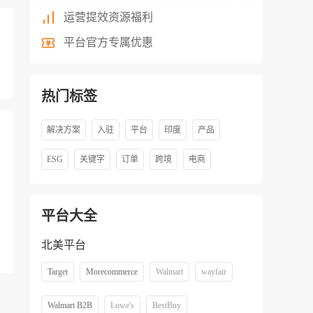
运营提效资源福利
平台官方专属优惠
热门标签
解决方案
入驻
平台
印度
产品
ESG
关键字
订单
跨境
电商
平台大全
北美平台
Target
Morecommerce
Walmart
wayfair
Walmart B2B
Lowe's
BestBuy