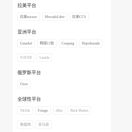
拉美平台
拉美nocnoc
MercadoLibre
拉美CCS
亚洲平台
Gmarket
韩国11街
Coupang
Hepsiburada
NAVER
Lazada
俄罗斯平台
Ozon
全球性平台
TikTok
Fruugo
eBay
Back Market
敦煌网
亚马逊