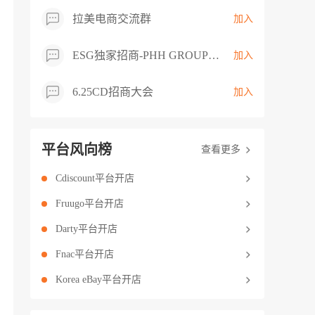
拉美电商交流群
加入
ESG独家招商-PHH GROUP卖家交流群
加入
6.25CD招商大会
加入
平台风向榜
查看更多
Cdiscount平台开店
Fruugo平台开店
Darty平台开店
Fnac平台开店
Korea eBay平台开店