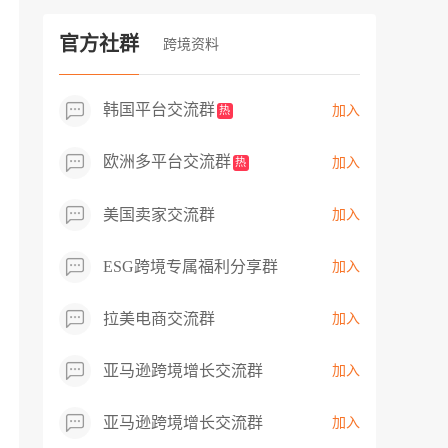
过专业市场调研分析产品数据，向平台争
取机会，卖家成功上架市场热卖而平台稀
官方社群
跨境资料
缺产品，拓展了西班牙新商机！
韩国平台交流群
加入
热
欧洲多平台交流群
加入
热
美国卖家交流群
加入
ESG跨境专属福利分享群
加入
拉美电商交流群
加入
亚马逊跨境增长交流群
加入
亚马逊跨境增长交流群
加入