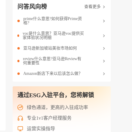
问答风向榜
查看更多
prime什么意思?如何获得Prime资
格?
voc是什么意思？亚马逊voc提供买
家体验状况明细
亚马逊新加坡站美妆市场如何
review什么意思?亚马逊Review有
何重要性
Amazon新店下来以后该怎么做？
通过ESG入驻平台，您将解锁
绿色通道，更高的入驻成功率
专业1v1客户经理服务
运营实操指导