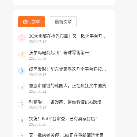
热门文章
最新文章
3C大卖都在抢先布局！又一欧洲平台开放中国招商
1
2026-05-18
沃尔玛电商起飞！全球零售第一！
2
2026-05-09
闷声发财！华东卖家靠这几个平台狂揽北美订单，华南机会来了！
3
2026-06-15
靠股市赚钱的韩国人，正在疯狂买中国货
4
2026-06-22
别猜啦！一条漫画，带你看懂ESG跨境
5
2026-07-15
突发！Bol平台审查，已有卖家封店！
6
2026-06-26
又一批店铺关停：Bol正在重新筛选卖家