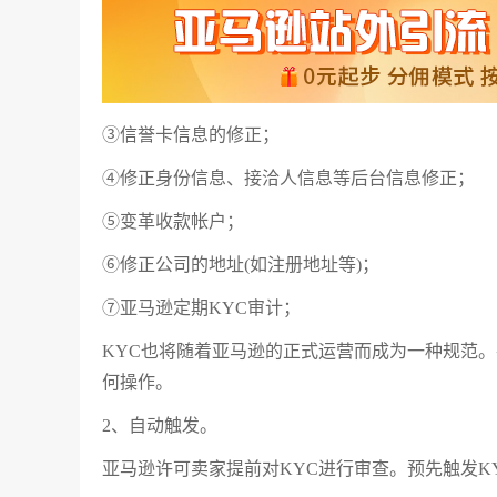
③信誉卡信息的修正；
④修正身份信息、接洽人信息等后台信息修正；
⑤变革收款帐户；
⑥修正公司的地址(如注册地址等)；
⑦亚马逊定期KYC审计；
KYC也将随着亚马逊的正式运营而成为一种规范
何操作。
2、自动触发。
亚马逊许可卖家提前对KYC进行审查。预先触发K