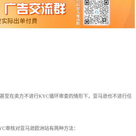
。甚至在卖方不进行KYC循环审查的情形下，亚马逊也不进行任
YC审核对亚马逊欧洲站有两种方法：