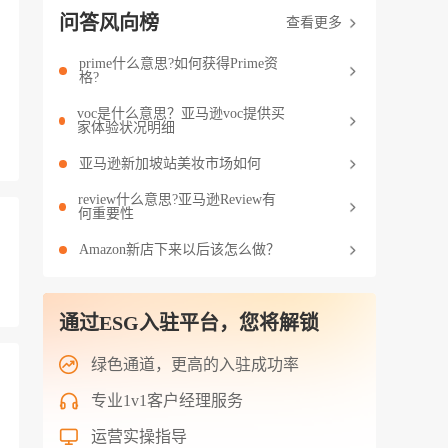
问答风向榜
查看更多
prime什么意思?如何获得Prime资
格?
voc是什么意思？亚马逊voc提供买
家体验状况明细
亚马逊新加坡站美妆市场如何
review什么意思?亚马逊Review有
何重要性
Amazon新店下来以后该怎么做？
通过ESG入驻平台，您将解锁
绿色通道，更高的入驻成功率
专业1v1客户经理服务
运营实操指导