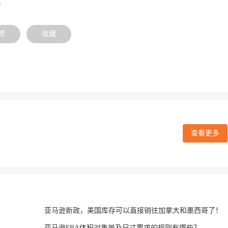
。
赞
收藏
查看更多
亚马逊新政，美国库存可以直接销往加拿大和墨西哥了！
亚马逊FBA体积对重量及尺寸要求的规则有哪些？