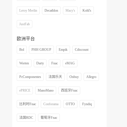
Leroy Merlin
Decathlon
Macy's
Kohl's
JustFab
欧洲平台
Bol
PHH GROUP
Empik
Cdiscount
Worten
Darty
Fnac
eMAG
PcComponentes
法国乐天
Onbuy
Allegro
ePRICE
ManoMano
西班牙Fnac
比利时Fnac
Conforama
OTTO
Fyndiq
法国RDC
葡萄牙Fnac