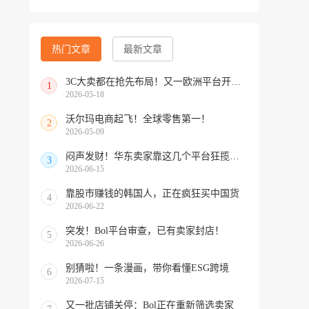
热门文章
最新文章
3C大卖都在抢先布局！又一欧洲平台开放中国招商
1
2026-05-18
沃尔玛电商起飞！全球零售第一！
2
2026-05-09
闷声发财！华东卖家靠这几个平台狂揽北美订单，华南机会来了！
3
2026-06-15
靠股市赚钱的韩国人，正在疯狂买中国货
4
2026-06-22
突发！Bol平台审查，已有卖家封店！
5
2026-06-26
别猜啦！一条漫画，带你看懂ESG跨境
6
2026-07-15
又一批店铺关停：Bol正在重新筛选卖家