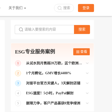
关于我们
搜索
登录
搜索
ESG专业服务案例
查看
从试水到月售超20万欧，这个欧洲本土平台被低估了
1
bol是荷兰和比利时排名第一的电商平台
1个月孵化，GMV增长4400%
2
【能解决问题的才叫资源 能赚钱的才叫专
对接平台官方关键人，3天解封店铺
3
业】 >> Gmarket卖家店铺经过ESG跨境客
【精准资源对接 极速解决问题】 >> ESG
户经理优化，月GMV达到20万美金！
ESG速度！5小时，PayPal解封
4
跨境帮我解决了韩国平台店铺异常问题
【用资源解决难题 以效率展现专业】 >>
——运营韩国平台的卖家
据理力争，客户产品喜获0竞争绿洲
5
ESG拥有Paypal支付和Onbuy平台双绿通道
【只要资源好 跨境弯路少】>> ESG跨境通
为卖家保驾护航！