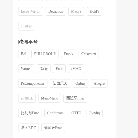
Leroy Merlin
Decathlon
Macy's
Kohl's
JustFab
欧洲平台
Bol
PHH GROUP
Empik
Cdiscount
Worten
Darty
Fnac
eMAG
PcComponentes
法国乐天
Onbuy
Allegro
ePRICE
ManoMano
西班牙Fnac
比利时Fnac
Conforama
OTTO
Fyndiq
法国RDC
葡萄牙Fnac