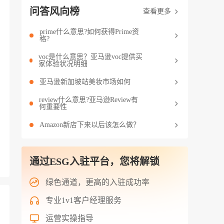
问答风向榜
查看更多
prime什么意思?如何获得Prime资
格?
voc是什么意思？亚马逊voc提供买
家体验状况明细
亚马逊新加坡站美妆市场如何
review什么意思?亚马逊Review有
何重要性
Amazon新店下来以后该怎么做？
通过ESG入驻平台，您将解锁
绿色通道，更高的入驻成功率
专业1v1客户经理服务
运营实操指导