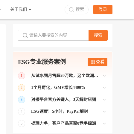
关于我们
搜索
登录
搜索
ESG专业服务案例
查看
从试水到月售超20万欧，这个欧洲本土平台被低估了
1
bol是荷兰和比利时排名第一的电商平台
1个月孵化，GMV增长4400%
2
【能解决问题的才叫资源 能赚钱的才叫专
对接平台官方关键人，3天解封店铺
3
业】 >> Gmarket卖家店铺经过ESG跨境客
【精准资源对接 极速解决问题】 >> ESG
户经理优化，月GMV达到20万美金！
ESG速度！5小时，PayPal解封
4
跨境帮我解决了韩国平台店铺异常问题
【用资源解决难题 以效率展现专业】 >>
——运营韩国平台的卖家
据理力争，客户产品喜获0竞争绿洲
5
ESG拥有Paypal支付和Onbuy平台双绿通道
【只要资源好 跨境弯路少】>> ESG跨境通
为卖家保驾护航！