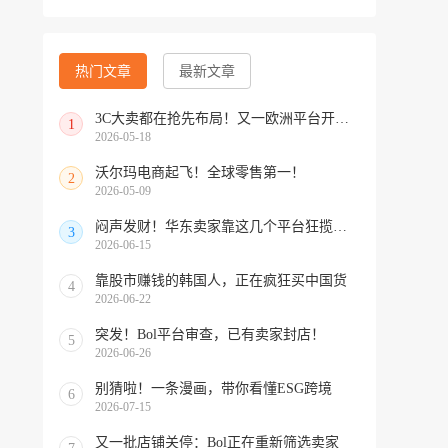
热门文章
最新文章
3C大卖都在抢先布局！又一欧洲平台开放中国招商
1
2026-05-18
沃尔玛电商起飞！全球零售第一！
2
2026-05-09
闷声发财！华东卖家靠这几个平台狂揽北美订单，华南机会来了！
3
2026-06-15
靠股市赚钱的韩国人，正在疯狂买中国货
4
2026-06-22
突发！Bol平台审查，已有卖家封店！
5
2026-06-26
别猜啦！一条漫画，带你看懂ESG跨境
6
2026-07-15
又一批店铺关停：Bol正在重新筛选卖家