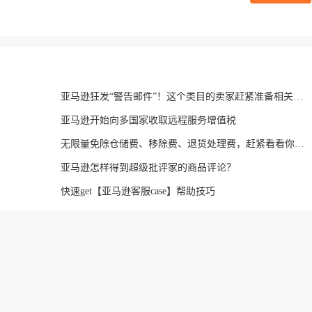
亚马逊狂发“警告邮件”！这个类目的卖家赶紧准备相关文件
亚马逊开始向多国家收取远程服务增值税
无限量免除仓储费、移除费、退货处理费，赶紧看看你的哪些产品符合要求！
亚马逊怎样得到超级批评家的商品评论？
快速get【亚马逊客服case】帮助技巧