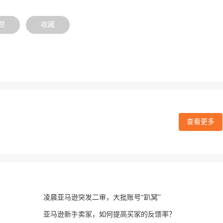
赞
收藏
查看更多
凌晨亚马逊突发二审，大批账号“趴窝”
亚马逊新手卖家，如何提高买家的反馈率？