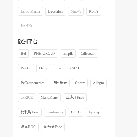
Leroy Merlin
Decathlon
Macy's
Kohl's
JustFab
欧洲平台
Bol
PHH GROUP
Empik
Cdiscount
Worten
Darty
Fnac
eMAG
PcComponentes
法国乐天
Onbuy
Allegro
ePRICE
ManoMano
西班牙Fnac
比利时Fnac
Conforama
OTTO
Fyndiq
法国RDC
葡萄牙Fnac