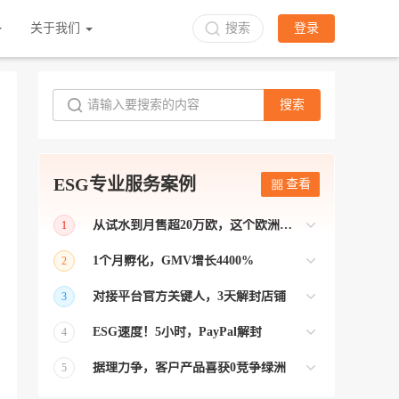
关于我们
搜索
登录
搜索
ESG专业服务案例
查看
从试水到月售超20万欧，这个欧洲本土平台被低估了
1
bol是荷兰和比利时排名第一的电商平台
1个月孵化，GMV增长4400%
2
【能解决问题的才叫资源 能赚钱的才叫专
对接平台官方关键人，3天解封店铺
3
业】 >> Gmarket卖家店铺经过ESG跨境客
【精准资源对接 极速解决问题】 >> ESG
户经理优化，月GMV达到20万美金！
ESG速度！5小时，PayPal解封
4
跨境帮我解决了韩国平台店铺异常问题
【用资源解决难题 以效率展现专业】 >>
——运营韩国平台的卖家
据理力争，客户产品喜获0竞争绿洲
5
ESG拥有Paypal支付和Onbuy平台双绿通道
【只要资源好 跨境弯路少】>> ESG跨境通
为卖家保驾护航！