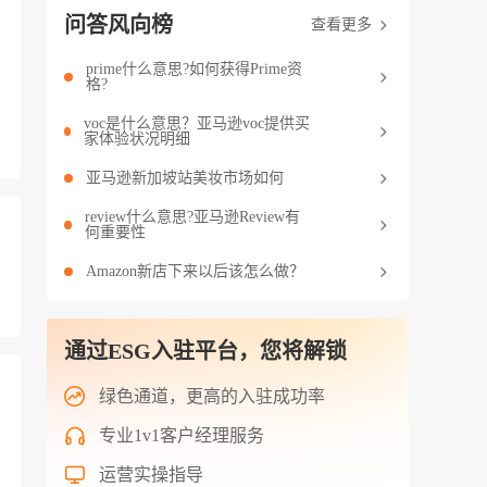
问答风向榜
查看更多
prime什么意思?如何获得Prime资
格?
voc是什么意思？亚马逊voc提供买
家体验状况明细
亚马逊新加坡站美妆市场如何
review什么意思?亚马逊Review有
何重要性
Amazon新店下来以后该怎么做？
通过ESG入驻平台，您将解锁
绿色通道，更高的入驻成功率
专业1v1客户经理服务
运营实操指导