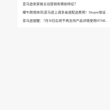
亚马逊卖家做主动营销有哪些特征？
檬牛跨境快讯|亚马逊上调多渠道配送费用！Shopee增设中国南宁仓及越南海外仓！
亚马逊提醒：7月30日后将不再支持产品详情使用HTML标签