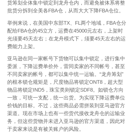
货筹划全体集中锁定到龙舟仓内，而避免被体系将整
批货分拆到全美各FBA仓，从而大大下降FBA仓位。
举例来说，在美国中东部TX、FL两个地域，FBA仓分
配给FBA仓的45立方，运费在45000元左右，上架时
光须要45天左右；在龙舟模式下，须要45天左右的运
费能力上架。
亚马逊在同一家帐号下货物可以集中锁定，进行集中
委派，下降运费单价外，雷同卖家的不同帐号，甚至
不同卖家的帐号，都可以集中统一运输。“龙舟筹划”
的根本锁仓规矩是，尺度物品将锁定ONT8，超大型
物品将锁定IND5，珠宝类则锁定SDF8。如锁仓方向
一致，可统一支配，统一出货。为实现下降运费单位
价钱的目标。不过，这些商品必需拼装到亚马逊官方
渠道。现在市场上也有一些货代接收龙舟仓的运输业
务，但这些货物并未进入亚马逊的官方渠道，因此对
于卖家来说是有被关账户的风险。