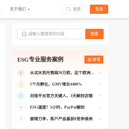
关于我们
搜索
登录
搜索
ESG专业服务案例
查看
从试水到月售超20万欧，这个欧洲本土平台被低估了
1
bol是荷兰和比利时排名第一的电商平台
1个月孵化，GMV增长4400%
2
【能解决问题的才叫资源 能赚钱的才叫专
对接平台官方关键人，3天解封店铺
3
业】 >> Gmarket卖家店铺经过ESG跨境客
【精准资源对接 极速解决问题】 >> ESG
户经理优化，月GMV达到20万美金！
ESG速度！5小时，PayPal解封
4
跨境帮我解决了韩国平台店铺异常问题
【用资源解决难题 以效率展现专业】 >>
——运营韩国平台的卖家
据理力争，客户产品喜获0竞争绿洲
5
ESG拥有Paypal支付和Onbuy平台双绿通道
【只要资源好 跨境弯路少】>> ESG跨境通
为卖家保驾护航！