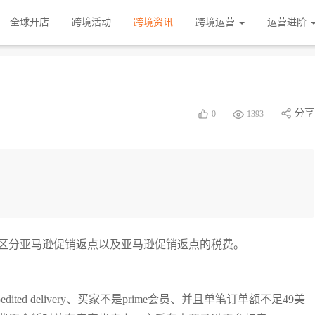
全球开店
跨境活动
跨境资讯
跨境运营
运营进阶
分享
0
1393
区分亚马逊促销返点以及亚马逊促销返点的税费。
ed delivery、买家不是prime会员、并且单笔订单额不足49美