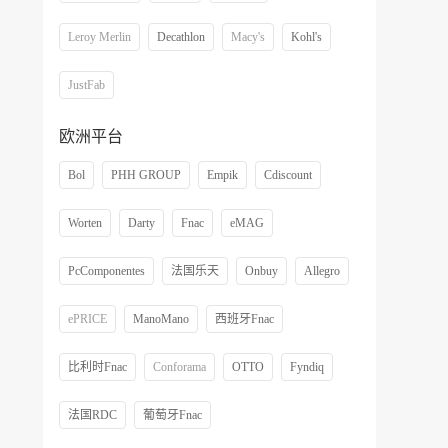
Leroy Merlin
Decathlon
Macy's
Kohl's
JustFab
欧洲平台
Bol
PHH GROUP
Empik
Cdiscount
Worten
Darty
Fnac
eMAG
PcComponentes
法国乐天
Onbuy
Allegro
ePRICE
ManoMano
西班牙Fnac
比利时Fnac
Conforama
OTTO
Fyndiq
法国RDC
葡萄牙Fnac