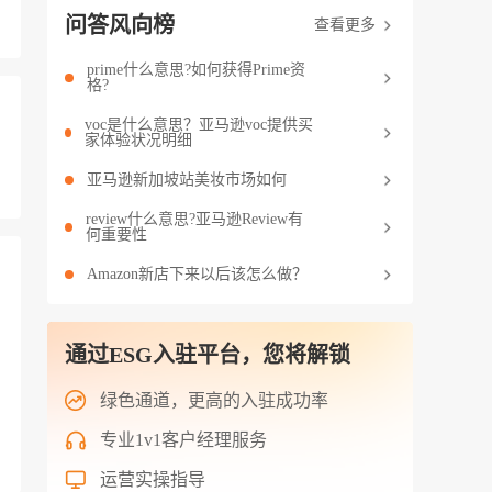
问答风向榜
查看更多
prime什么意思?如何获得Prime资
格?
voc是什么意思？亚马逊voc提供买
家体验状况明细
亚马逊新加坡站美妆市场如何
review什么意思?亚马逊Review有
何重要性
Amazon新店下来以后该怎么做？
通过ESG入驻平台，您将解锁
绿色通道，更高的入驻成功率
专业1v1客户经理服务
运营实操指导