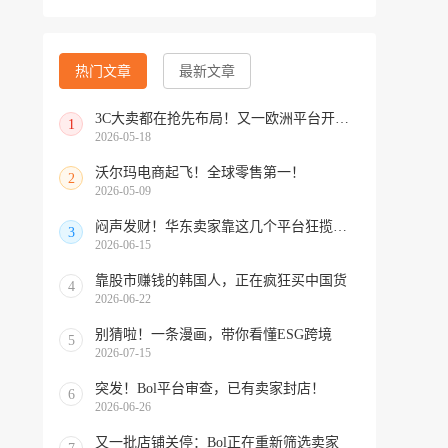
热门文章
最新文章
3C大卖都在抢先布局！又一欧洲平台开放中国招商
1
2026-05-18
沃尔玛电商起飞！全球零售第一！
2
2026-05-09
闷声发财！华东卖家靠这几个平台狂揽北美订单，华南机会来了！
3
2026-06-15
靠股市赚钱的韩国人，正在疯狂买中国货
4
2026-06-22
别猜啦！一条漫画，带你看懂ESG跨境
5
2026-07-15
突发！Bol平台审查，已有卖家封店！
6
2026-06-26
又一批店铺关停：Bol正在重新筛选卖家