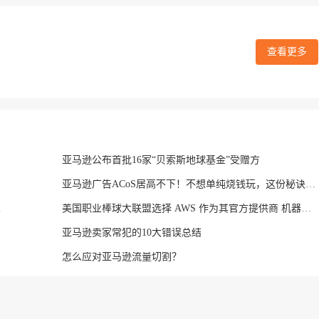
查看更多
亚马逊公布首批16家“贝索斯地球基金”受赠方
亚马逊广告ACoS居高不下！不想单纯烧钱玩，这份秘诀快收下
条件怎么退货
美国职业棒球大联盟选择 AWS 作为其官方提供商 机器学习、人工智能和深度学习
亚马逊卖家常犯的10大错误总结
怎么应对亚马逊流量切割？