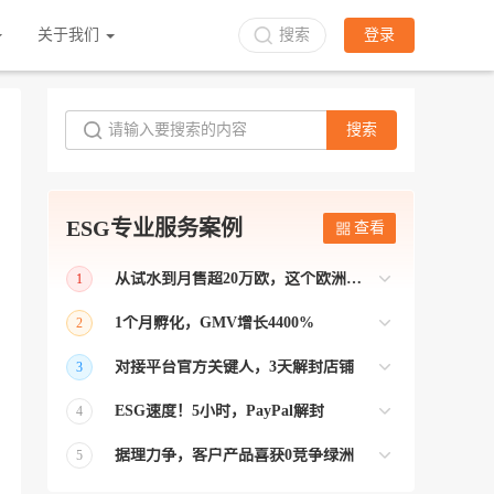
关于我们
搜索
登录
搜索
ESG专业服务案例
查看
从试水到月售超20万欧，这个欧洲本土平台被低估了
1
bol是荷兰和比利时排名第一的电商平台
1个月孵化，GMV增长4400%
2
【能解决问题的才叫资源 能赚钱的才叫专
对接平台官方关键人，3天解封店铺
3
业】 >> Gmarket卖家店铺经过ESG跨境客
【精准资源对接 极速解决问题】 >> ESG
户经理优化，月GMV达到20万美金！
ESG速度！5小时，PayPal解封
4
跨境帮我解决了韩国平台店铺异常问题
【用资源解决难题 以效率展现专业】 >>
——运营韩国平台的卖家
据理力争，客户产品喜获0竞争绿洲
5
ESG拥有Paypal支付和Onbuy平台双绿通道
【只要资源好 跨境弯路少】>> ESG跨境通
为卖家保驾护航！