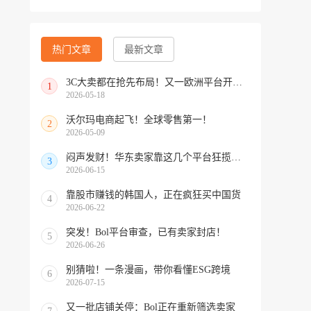
热门文章
最新文章
3C大卖都在抢先布局！又一欧洲平台开放中国招商
1
2026-05-18
沃尔玛电商起飞！全球零售第一！
2
2026-05-09
闷声发财！华东卖家靠这几个平台狂揽北美订单，华南机会来了！
3
2026-06-15
靠股市赚钱的韩国人，正在疯狂买中国货
4
2026-06-22
突发！Bol平台审查，已有卖家封店！
5
2026-06-26
别猜啦！一条漫画，带你看懂ESG跨境
6
2026-07-15
又一批店铺关停：Bol正在重新筛选卖家