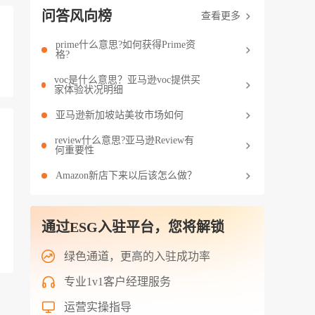
问答风向榜
查看更多
prime什么意思?如何获得Prime资
格?
voc是什么意思？亚马逊voc提供买
家体验状况明细
亚马逊新加坡站美妆市场如何
review什么意思?亚马逊Review有
何重要性
Amazon新店下来以后该怎么做？
通过ESG入驻平台，您将解锁
绿色通道，更高的入驻成功率
专业1v1客户经理服务
运营实操指导