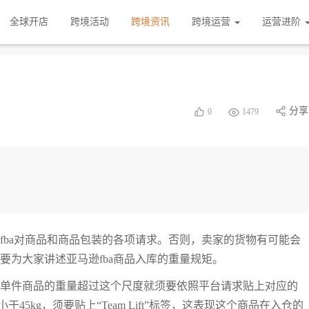
全球开店
跨境活动
跨境资讯
跨境运营
运营进阶
分享
0
1479
得fba对商品和商品包装的各项请求。否则，卖家的货物有可能会
要为大家讲述亚马逊fba商品入库的重量规矩。
。如果单件商品的重量超过这个尺度就须要依照平台请求贴上对应的
45kg，须要贴上“Team Lift”标签，这表现这个商品在入仓的