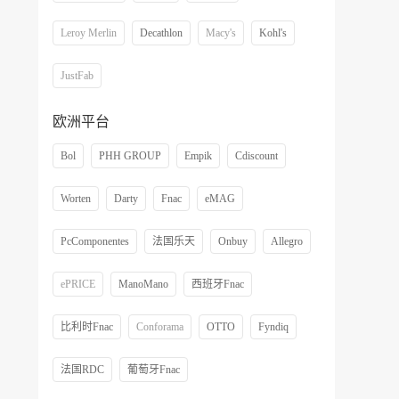
Leroy Merlin
Decathlon
Macy's
Kohl's
JustFab
欧洲平台
Bol
PHH GROUP
Empik
Cdiscount
Worten
Darty
Fnac
eMAG
PcComponentes
法国乐天
Onbuy
Allegro
ePRICE
ManoMano
西班牙Fnac
比利时Fnac
Conforama
OTTO
Fyndiq
法国RDC
葡萄牙Fnac