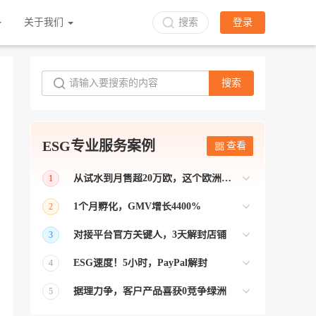
关于我们
搜索
登录
搜索
ESG专业服务案例
查看
从试水到月售超20万欧，这个欧洲本土平台被低估了
1
bol是荷兰和比利时排名第一的电商平台
1个月孵化，GMV增长4400%
2
【能解决问题的才叫资源 能赚钱的才叫专
对接平台官方关键人，3天解封店铺
3
业】 >> Gmarket卖家店铺经过ESG跨境客
【精准资源对接 极速解决问题】 >> ESG
户经理优化，月GMV达到20万美金！
ESG速度！5小时，PayPal解封
4
跨境帮我解决了韩国平台店铺异常问题
【用资源解决难题 以效率展现专业】 >>
——运营韩国平台的卖家
据理力争，客户产品喜获0竞争绿洲
5
ESG拥有Paypal支付和Onbuy平台双绿通道
【只要资源好 跨境弯路少】>> ESG跨境通
为卖家保驾护航！