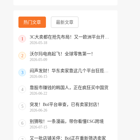
热门文章
最新文章
3C大卖都在抢先布局！又一欧洲平台开放中国招商
1
2026-05-18
沃尔玛电商起飞！全球零售第一！
2
2026-05-09
闷声发财！华东卖家靠这几个平台狂揽北美订单，华南机会来了！
3
2026-06-15
靠股市赚钱的韩国人，正在疯狂买中国货
4
2026-06-22
突发！Bol平台审查，已有卖家封店！
5
2026-06-26
别猜啦！一条漫画，带你看懂ESG跨境
6
2026-07-15
又一批店铺关停：Bol正在重新筛选卖家