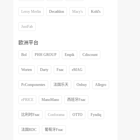
Leroy Merlin
Decathlon
Macy's
Kohl's
JustFab
欧洲平台
Bol
PHH GROUP
Empik
Cdiscount
Worten
Darty
Fnac
eMAG
PcComponentes
法国乐天
Onbuy
Allegro
ePRICE
ManoMano
西班牙Fnac
比利时Fnac
Conforama
OTTO
Fyndiq
法国RDC
葡萄牙Fnac