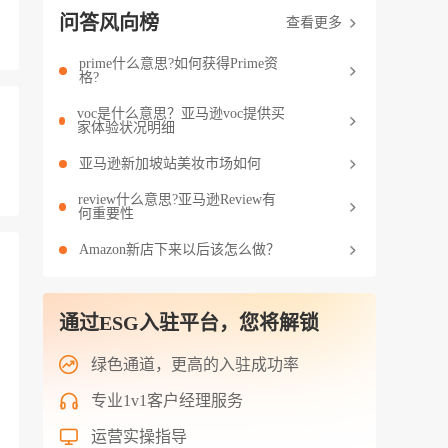
问答风向榜
查看更多
prime什么意思?如何获得Prime资
格?
voc是什么意思？亚马逊voc提供买
家体验状况明细
亚马逊新加坡站美妆市场如何
review什么意思?亚马逊Review有
何重要性
Amazon新店下来以后该怎么做？
通过ESG入驻平台，您将解锁
绿色通道，更高的入驻成功率
专业1v1客户经理服务
运营实操指导