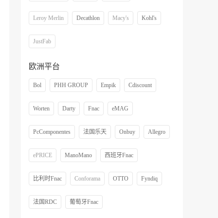
Leroy Merlin
Decathlon
Macy's
Kohl's
JustFab
欧洲平台
Bol
PHH GROUP
Empik
Cdiscount
Worten
Darty
Fnac
eMAG
PcComponentes
法国乐天
Onbuy
Allegro
ePRICE
ManoMano
西班牙Fnac
比利时Fnac
Conforama
OTTO
Fyndiq
法国RDC
葡萄牙Fnac