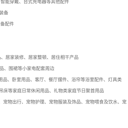
通信、智能穿戴、台式充电器等其他配件
套装备
装备配件
品、居家装修、居家整顿、居住相干产品
房用品、围裙等小家电配套周边
等门厅用品、卧室用品、客厅、餐厅摆件、浴帘等浴室配件、灯具类
干净、吊床等家庭日常休闲用品、礼物类家庭节日聚首用品
宠物床品、宠物出行、宠物护理、宠物服装及饰品、宠物喂食及饮水、宠