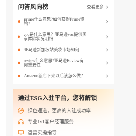
问答风向榜
查看更多
prime什么意思?如何获得Prime资
格?
voc是什么意思？亚马逊voc提供买
家体验状况明细
亚马逊新加坡站美妆市场如何
review什么意思?亚马逊Review有
何重要性
Amazon新店下来以后该怎么做？
通过ESG入驻平台，您将解锁
绿色通道，更高的入驻成功率
专业1v1客户经理服务
运营实操指导