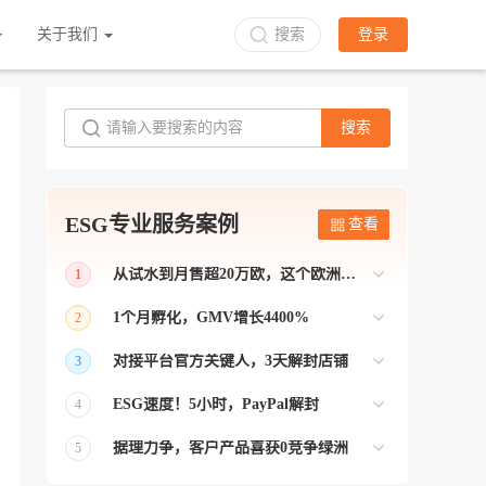
关于我们
搜索
登录
搜索
ESG专业服务案例
查看
从试水到月售超20万欧，这个欧洲本土平台被低估了
1
bol是荷兰和比利时排名第一的电商平台
1个月孵化，GMV增长4400%
2
【能解决问题的才叫资源 能赚钱的才叫专
对接平台官方关键人，3天解封店铺
3
业】 >> Gmarket卖家店铺经过ESG跨境客
【精准资源对接 极速解决问题】 >> ESG
户经理优化，月GMV达到20万美金！
ESG速度！5小时，PayPal解封
4
跨境帮我解决了韩国平台店铺异常问题
【用资源解决难题 以效率展现专业】 >>
——运营韩国平台的卖家
据理力争，客户产品喜获0竞争绿洲
5
ESG拥有Paypal支付和Onbuy平台双绿通道
【只要资源好 跨境弯路少】>> ESG跨境通
为卖家保驾护航！