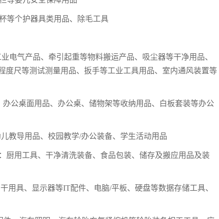
，例如：月经杯等个护器具类用品、除毛工具
例如：断路器等工业电气产品、牵引起重等物料搬运产品、吸尘器等干净用品、
程度尺等测试测量用品、扳手等工业工具用品、室内通风装置等
公椅/电竞椅、办公桌面用品、办公桌、储物架等收纳用品、白板套装等办公
用品、幼儿教导用品、校园教学/办公装备、学生活动用品
Supplies，例如：厨用工具、干净清洗装备、食品包装、储存及搬应用品及装
摄像头等拍摄相干用具、显示器等IT配件、电脑/平板、硬盘等数据存储工具、