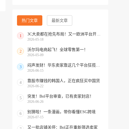
热门文章
最新文章
3C大卖都在抢先布局！又一欧洲平台开放中国招商
1
2026-05-18
沃尔玛电商起飞！全球零售第一！
2
2026-05-09
闷声发财！华东卖家靠这几个平台狂揽北美订单，华南机会来了！
3
2026-06-15
靠股市赚钱的韩国人，正在疯狂买中国货
4
2026-06-22
突发！Bol平台审查，已有卖家封店！
5
2026-06-26
别猜啦！一条漫画，带你看懂ESG跨境
6
2026-07-15
又一批店铺关停：Bol正在重新筛选卖家