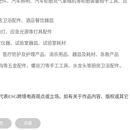
等汽车配件、汽车照明、汽车轮胎充气紧缩机等轮胎装备相干工具、应
品、酒店卫浴配件、酒店餐饮器皿
灯、室内灯、应急光源等灯具配件
例如：试验室仪器、试验室器皿、试验室耗材
器械及用具、医疗防护及护理产品、消杀用品、器皿及耗材、急救产品
动工具、挂钩等五金配件、螺丝刀等手工工具、水龙头等厨房卫浴配件。
代表ESG跨境电商观点或立场。如有关于作品内容、版权或其它
。
赞
收藏