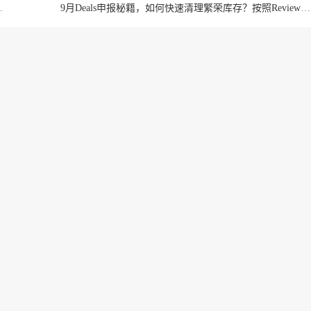
快门——只需 89.99 美元
9月Deals申报秘籍，如何快速清理繁荣库存？按照Review星级制定节日季促销策略