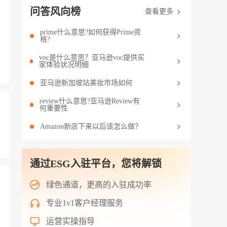
问答风向榜
查看更多
prime什么意思?如何获得Prime资
格?
voc是什么意思？亚马逊voc提供买
家体验状况明细
亚马逊新加坡站美妆市场如何
review什么意思?亚马逊Review有
何重要性
Amazon新店下来以后该怎么做？
通过ESG入驻平台，您将解锁
绿色通道，更高的入驻成功率
专业1v1客户经理服务
运营实操指导