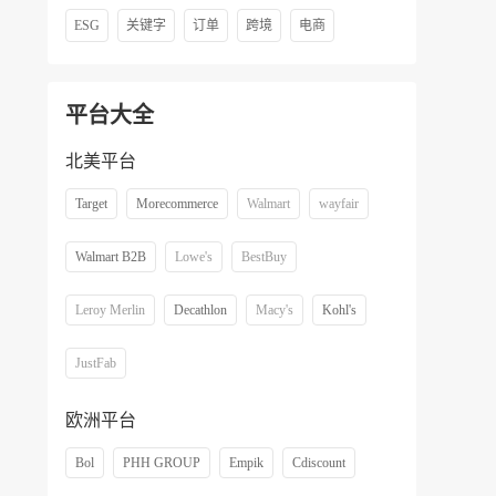
ESG
关键字
订单
跨境
电商
平台大全
北美平台
Target
Morecommerce
Walmart
wayfair
Walmart B2B
Lowe's
BestBuy
Leroy Merlin
Decathlon
Macy's
Kohl's
JustFab
欧洲平台
Bol
PHH GROUP
Empik
Cdiscount