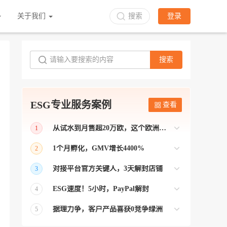
关于我们
搜索
登录
搜索
ESG专业服务案例
查看
从试水到月售超20万欧，这个欧洲本土平台被低估了
1
bol是荷兰和比利时排名第一的电商平台
1个月孵化，GMV增长4400%
2
【能解决问题的才叫资源 能赚钱的才叫专
对接平台官方关键人，3天解封店铺
3
业】 >> Gmarket卖家店铺经过ESG跨境客
【精准资源对接 极速解决问题】 >> ESG
户经理优化，月GMV达到20万美金！
ESG速度！5小时，PayPal解封
4
跨境帮我解决了韩国平台店铺异常问题
【用资源解决难题 以效率展现专业】 >>
——运营韩国平台的卖家
据理力争，客户产品喜获0竞争绿洲
5
ESG拥有Paypal支付和Onbuy平台双绿通道
【只要资源好 跨境弯路少】>> ESG跨境通
为卖家保驾护航！