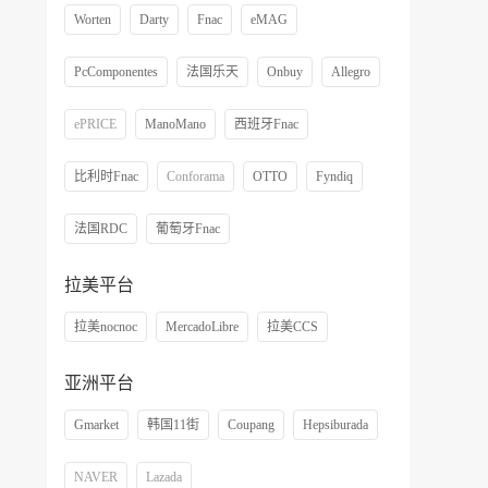
Worten
Darty
Fnac
eMAG
PcComponentes
法国乐天
Onbuy
Allegro
ePRICE
ManoMano
西班牙Fnac
比利时Fnac
Conforama
OTTO
Fyndiq
法国RDC
葡萄牙Fnac
拉美平台
拉美nocnoc
MercadoLibre
拉美CCS
亚洲平台
Gmarket
韩国11街
Coupang
Hepsiburada
NAVER
Lazada