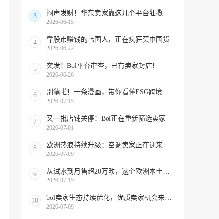
闷声发财！华东卖家靠这几个平台狂揽北美订单，华南机会来了！
3
2026-06-15
靠股市赚钱的韩国人，正在疯狂买中国货
4
2026-06-22
突发！Bol平台审查，已有卖家封店！
5
2026-06-26
别猜啦！一条漫画，带你看懂ESG跨境
6
2026-07-15
又一批店铺关停：Bol正在重新筛选卖家
7
2026-07-01
欧洲热浪持续升级：空调卖家正在迎来窗口期！
8
2026-07-09
从试水到月售超20万欧，这个欧洲本土平台被低估了
9
2026-07-15
bol卖家生态持续优化，优质卖家机会来啦！
10
2026-07-09