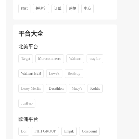
ESG
关键字
订单
跨境
电商
平台大全
北美平台
Target
Morecommerce
Walmart
wayfair
Walmart B2B
Lowe's
BestBuy
Leroy Merlin
Decathlon
Macy's
Kohl's
JustFab
欧洲平台
Bol
PHH GROUP
Empik
Cdiscount