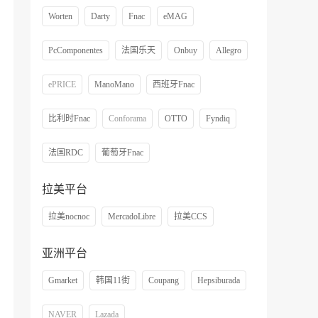
Worten
Darty
Fnac
eMAG
PcComponentes
法国乐天
Onbuy
Allegro
ePRICE
ManoMano
西班牙Fnac
比利时Fnac
Conforama
OTTO
Fyndiq
法国RDC
葡萄牙Fnac
拉美平台
拉美nocnoc
MercadoLibre
拉美CCS
亚洲平台
Gmarket
韩国11街
Coupang
Hepsiburada
NAVER
Lazada