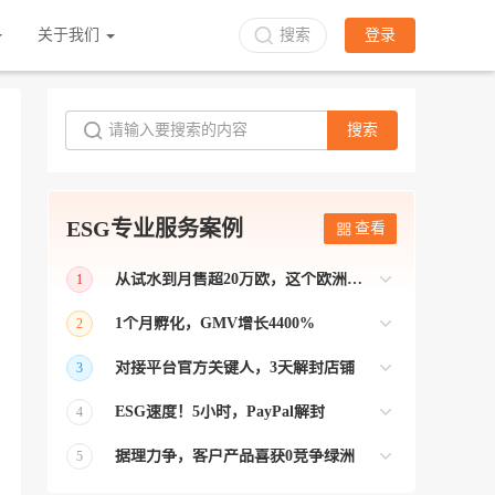
关于我们
搜索
登录
搜索
ESG专业服务案例
查看
从试水到月售超20万欧，这个欧洲本土平台被低估了
1
bol是荷兰和比利时排名第一的电商平台
1个月孵化，GMV增长4400%
2
【能解决问题的才叫资源 能赚钱的才叫专
对接平台官方关键人，3天解封店铺
3
业】 >> Gmarket卖家店铺经过ESG跨境客
【精准资源对接 极速解决问题】 >> ESG
户经理优化，月GMV达到20万美金！
ESG速度！5小时，PayPal解封
4
跨境帮我解决了韩国平台店铺异常问题
【用资源解决难题 以效率展现专业】 >>
——运营韩国平台的卖家
据理力争，客户产品喜获0竞争绿洲
5
ESG拥有Paypal支付和Onbuy平台双绿通道
【只要资源好 跨境弯路少】>> ESG跨境通
为卖家保驾护航！