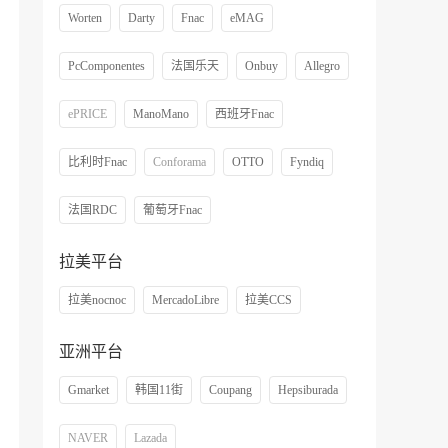
Worten
Darty
Fnac
eMAG
PcComponentes
法国乐天
Onbuy
Allegro
ePRICE
ManoMano
西班牙Fnac
比利时Fnac
Conforama
OTTO
Fyndiq
法国RDC
葡萄牙Fnac
拉美平台
拉美nocnoc
MercadoLibre
拉美CCS
亚洲平台
Gmarket
韩国11街
Coupang
Hepsiburada
NAVER
Lazada