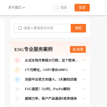
关于我们
搜索
登录
搜索
ESG专业服务案例
查看
从试水到月售超20万欧，这个欧洲本土平台被低估了
1
bol是荷兰和比利时排名第一的电商平台
1个月孵化，GMV增长4400%
2
【能解决问题的才叫资源 能赚钱的才叫专
对接平台官方关键人，3天解封店铺
3
业】 >> Gmarket卖家店铺经过ESG跨境客
【精准资源对接 极速解决问题】 >> ESG
户经理优化，月GMV达到20万美金！
ESG速度！5小时，PayPal解封
4
跨境帮我解决了韩国平台店铺异常问题
【用资源解决难题 以效率展现专业】 >>
——运营韩国平台的卖家
据理力争，客户产品喜获0竞争绿洲
5
ESG拥有Paypal支付和Onbuy平台双绿通道
【只要资源好 跨境弯路少】>> ESG跨境通
为卖家保驾护航！