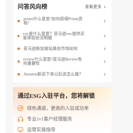
问答风向榜
查看更多
prime什么意思?如何获得Prime资
格?
voc是什么意思？亚马逊voc提供买
家体验状况明细
亚马逊新加坡站美妆市场如何
review什么意思?亚马逊Review有
何重要性
Amazon新店下来以后该怎么做？
通过ESG入驻平台，您将解锁
绿色通道，更高的入驻成功率
专业1v1客户经理服务
运营实操指导