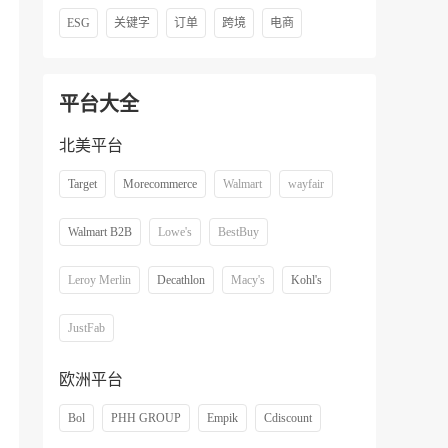
ESG
关键字
订单
跨境
电商
平台大全
北美平台
Target
Morecommerce
Walmart
wayfair
Walmart B2B
Lowe's
BestBuy
Leroy Merlin
Decathlon
Macy's
Kohl's
JustFab
欧洲平台
Bol
PHH GROUP
Empik
Cdiscount