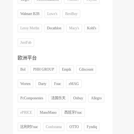
Walmart B2B
Lowe's
BestBuy
Leroy Merlin
Decathlon
Macy's
Kohl's
JustFab
欧洲平台
Bol
PHH GROUP
Empik
Cdiscount
Worten
Darty
Fnac
eMAG
PcComponentes
法国乐天
Onbuy
Allegro
ePRICE
ManoMano
西班牙Fnac
比利时Fnac
Conforama
OTTO
Fyndiq