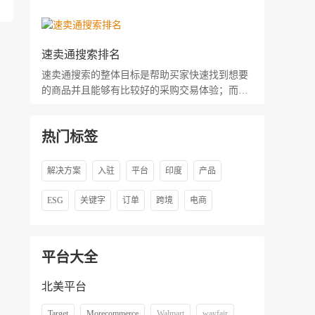
速卖通搜索排名
速卖通搜索的整体目标是帮助买家快速找到想要
的商品并且能够有比较好的采购交易体验；而搜
索排名的目标就是要将最好的商品、服务能力最
好的卖家优先推荐给买家，所以如何提升速卖通
热门标签
产品排名是每个卖家都想了解的。
解决方案
入驻
平台
印度
产品
ESG
关键字
订单
跨境
电商
平台大全
北美平台
Target
Morecommerce
Walmart
wayfair