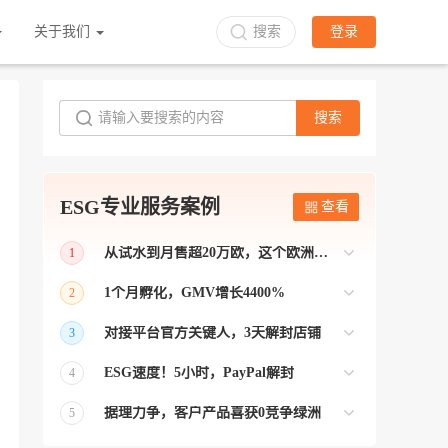
关于我们
搜索
登录
搜索
ESG专业服务案例
查看
从试水到月售超20万欧，这个欧洲本土平台被低估了
1
bol是荷兰和比利时排名第一的电商平台
1个月孵化，GMV增长4400%
2
【能解决问题的才叫资源 能赚钱的才叫专
对接平台官方关键人，3天解封店铺
3
业】 >> Gmarket卖家店铺经过ESG跨境客
【精准资源对接 极速解决问题】 >> ESG
户经理优化，月GMV达到20万美金！
ESG速度！5小时，PayPal解封
4
跨境帮我解决了韩国平台店铺异常问题
【用资源解决难题 以效率展现专业】 >>
——运营韩国平台的卖家
据理力争，客户产品喜获0竞争绿洲
5
ESG拥有Paypal支付和Onbuy平台双绿通道
【只要资源好 跨境弯路少】>> ESG跨境通
为卖家保驾护航！