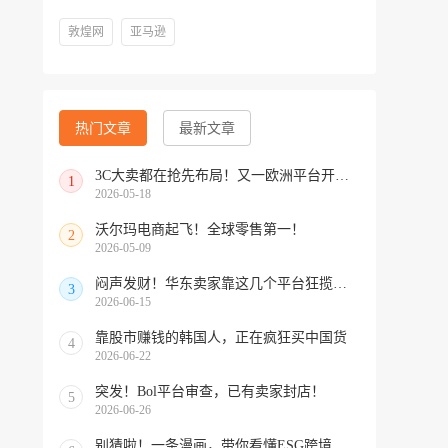
敦煌网
亚马逊
热门文章
最新文章
3C大卖都在抢先布局！又一欧洲平台开放中国招商
1
2026-05-18
沃尔玛电商起飞！全球零售第一！
2
2026-05-09
闷声发财！华东卖家靠这几个平台狂揽北美订单，华南机会来了！
3
2026-06-15
靠股市赚钱的韩国人，正在疯狂买中国货
4
2026-06-22
突发！Bol平台审查，已有卖家封店！
5
2026-06-26
别猜啦！一条漫画，带你看懂ESG跨境