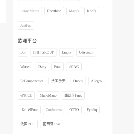
Leroy Merlin
Decathlon
Macy's
Kohl's
JustFab
欧洲平台
Bol
PHH GROUP
Empik
Cdiscount
Worten
Darty
Fnac
eMAG
PcComponentes
法国乐天
Onbuy
Allegro
ePRICE
ManoMano
西班牙Fnac
比利时Fnac
Conforama
OTTO
Fyndiq
法国RDC
葡萄牙Fnac