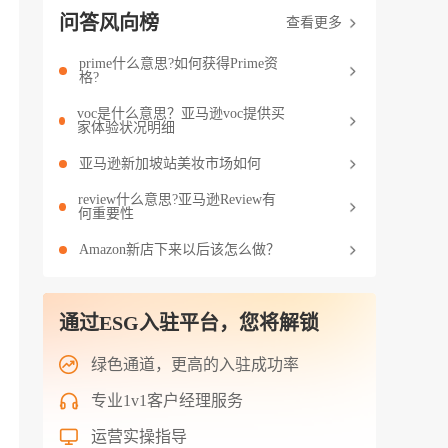
问答风向榜
查看更多
prime什么意思?如何获得Prime资
格?
voc是什么意思？亚马逊voc提供买
家体验状况明细
亚马逊新加坡站美妆市场如何
review什么意思?亚马逊Review有
何重要性
Amazon新店下来以后该怎么做？
通过ESG入驻平台，您将解锁
绿色通道，更高的入驻成功率
专业1v1客户经理服务
运营实操指导