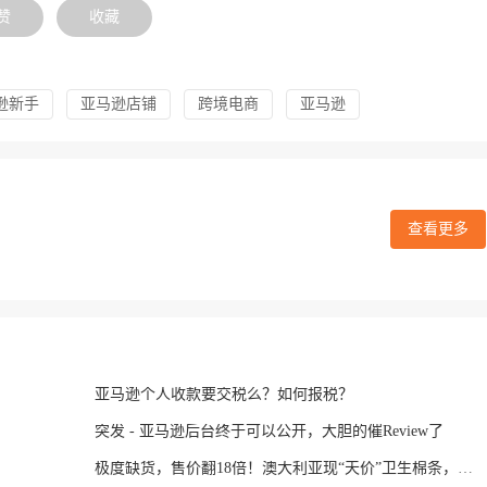
赞
收藏
逊新手
亚马逊店铺
跨境电商
亚马逊
查看更多
亚马逊个人收款要交税么？如何报税？
突发 - 亚马逊后台终于可以公开，大胆的催Review了
极度缺货，售价翻18倍！澳大利亚现“天价”卫生棉条，亚马逊出手了！