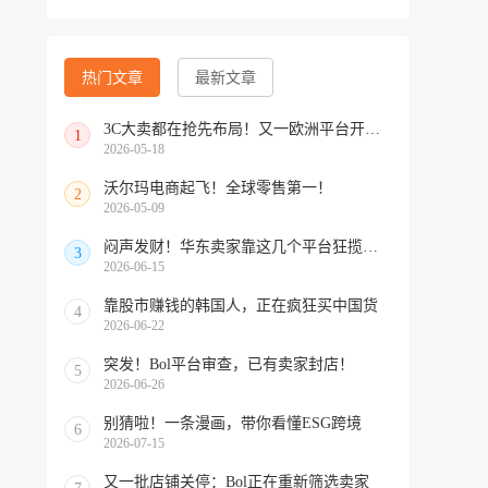
热门文章
最新文章
3C大卖都在抢先布局！又一欧洲平台开放中国招商
1
2026-05-18
沃尔玛电商起飞！全球零售第一！
2
2026-05-09
闷声发财！华东卖家靠这几个平台狂揽北美订单，华南机会来了！
3
2026-06-15
靠股市赚钱的韩国人，正在疯狂买中国货
4
2026-06-22
突发！Bol平台审查，已有卖家封店！
5
2026-06-26
别猜啦！一条漫画，带你看懂ESG跨境
6
2026-07-15
又一批店铺关停：Bol正在重新筛选卖家