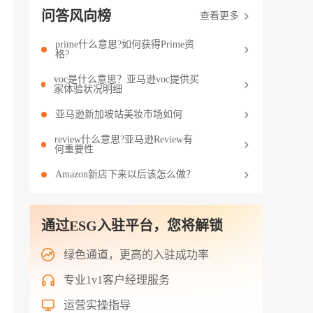
问答风向榜
查看更多
prime什么意思?如何获得Prime资
格?
voc是什么意思？亚马逊voc提供买
家体验状况明细
亚马逊新加坡站美妆市场如何
review什么意思?亚马逊Review有
何重要性
Amazon新店下来以后该怎么做？
通过ESG入驻平台，您将解锁
绿色通道，更高的入驻成功率
专业1v1客户经理服务
运营实操指导