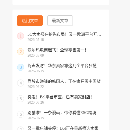
热门文章
最新文章
3C大卖都在抢先布局！又一欧洲平台开放中国招商
1
2026-05-18
沃尔玛电商起飞！全球零售第一！
2
2026-05-09
闷声发财！华东卖家靠这几个平台狂揽北美订单，华南机会来了！
3
2026-06-15
靠股市赚钱的韩国人，正在疯狂买中国货
4
2026-06-22
突发！Bol平台审查，已有卖家封店！
5
2026-06-26
别猜啦！一条漫画，带你看懂ESG跨境
6
2026-07-15
又一批店铺关停：Bol正在重新筛选卖家