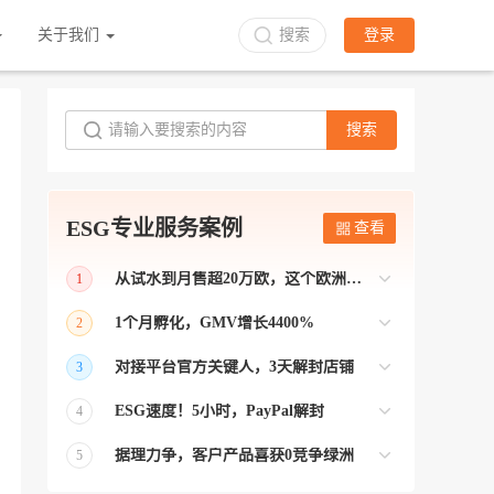
关于我们
搜索
登录
搜索
ESG专业服务案例
查看
从试水到月售超20万欧，这个欧洲本土平台被低估了
1
bol是荷兰和比利时排名第一的电商平台
1个月孵化，GMV增长4400%
2
【能解决问题的才叫资源 能赚钱的才叫专
对接平台官方关键人，3天解封店铺
3
业】 >> Gmarket卖家店铺经过ESG跨境客
【精准资源对接 极速解决问题】 >> ESG
户经理优化，月GMV达到20万美金！
ESG速度！5小时，PayPal解封
4
跨境帮我解决了韩国平台店铺异常问题
【用资源解决难题 以效率展现专业】 >>
——运营韩国平台的卖家
据理力争，客户产品喜获0竞争绿洲
5
ESG拥有Paypal支付和Onbuy平台双绿通道
【只要资源好 跨境弯路少】>> ESG跨境通
为卖家保驾护航！