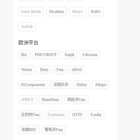
Leroy Merlin
Decathlon
Macy's
Kohl's
JustFab
欧洲平台
Bol
PHH GROUP
Empik
Cdiscount
Worten
Darty
Fnac
eMAG
PcComponentes
法国乐天
Onbuy
Allegro
ePRICE
ManoMano
西班牙Fnac
比利时Fnac
Conforama
OTTO
Fyndiq
法国RDC
葡萄牙Fnac