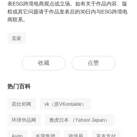
表ESG跨境电商观点或立场。如有关于作品内容、版
权或其它问题请于作品发表后的30日内与ESG跨境电
商联系。
卖家
收藏
点赞
热门百科
若比邻网
vk（原VKontakte）
环球华品网
雅虎日本 （Yahoo! Japan）
Avito
长荣集团
跨境易
富友支付