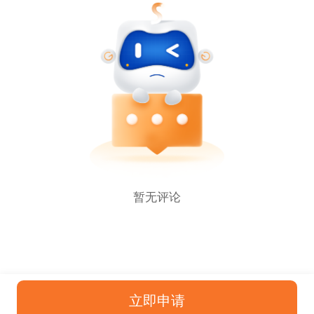
暂无评论
立即申请