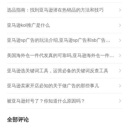
选品指南：找到亚马逊潜在热销品的方法和技巧
亚马逊kol推广是什么
亚马逊sp广告的玩法介绍,亚马逊sp广告和sb广告的位置
美国海外仓一件代发真的可靠吗,亚马逊海外仓一件代发怎么操作
亚马逊选关键词工具，运营必备的关键词反查工具
亚马逊卖家开店必知的关于做广告的那些事儿
被亚马逊封号了？你知道什么原因吗？
全部评论