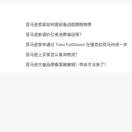
亚马逊卖家如何提前备战假期购物季
亚马逊新调价引来消费端动荡？
亚马逊宣布通过 Tulsa Fulfillment 在俄克拉荷马州进一步扩张 中心
亚马逊上买家怎么查询物流？
亚马逊大量品牌备案被撤销！申诉方法来了！