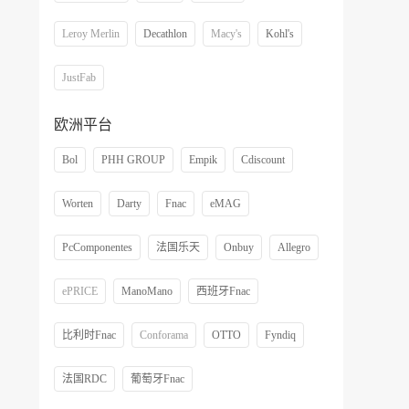
Leroy Merlin
Decathlon
Macy's
Kohl's
JustFab
欧洲平台
Bol
PHH GROUP
Empik
Cdiscount
Worten
Darty
Fnac
eMAG
PcComponentes
法国乐天
Onbuy
Allegro
ePRICE
ManoMano
西班牙Fnac
比利时Fnac
Conforama
OTTO
Fyndiq
法国RDC
葡萄牙Fnac