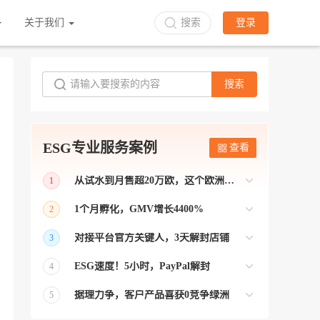
关于我们
搜索
登录
搜索
ESG专业服务案例
查看
从试水到月售超20万欧，这个欧洲本土平台被低估了
1
bol是荷兰和比利时排名第一的电商平台
1个月孵化，GMV增长4400%
2
【能解决问题的才叫资源 能赚钱的才叫专
对接平台官方关键人，3天解封店铺
3
业】 >> Gmarket卖家店铺经过ESG跨境客
【精准资源对接 极速解决问题】 >> ESG
户经理优化，月GMV达到20万美金！
ESG速度！5小时，PayPal解封
4
跨境帮我解决了韩国平台店铺异常问题
【用资源解决难题 以效率展现专业】 >>
——运营韩国平台的卖家
据理力争，客户产品喜获0竞争绿洲
5
ESG拥有Paypal支付和Onbuy平台双绿通道
【只要资源好 跨境弯路少】>> ESG跨境通
为卖家保驾护航！