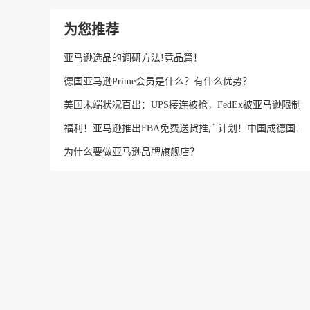
为您推荐
亚马逊选品的调研方法!竞品篇！
德国亚马逊Prime会员是什么？有什么优势？
美国末端状况百出：UPS接连被抢，FedEx被亚马逊限制
福利！亚马逊推出FBA免费送货推广计划！中国成德国最大出口国
为什么要做亚马逊品牌旗舰店？