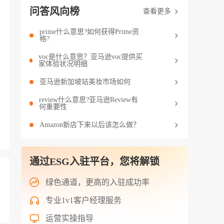
问答风向榜
查看更多
prime什么意思?如何获得Prime资
格?
voc是什么意思？亚马逊voc提供买
家体验状况明细
亚马逊新加坡站美妆市场如何
review什么意思?亚马逊Review有
何重要性
Amazon新店下来以后该怎么做？
通过ESG入驻平台，您将解锁
绿色通道，更高的入驻成功率
专业1v1客户经理服务
运营实操指导