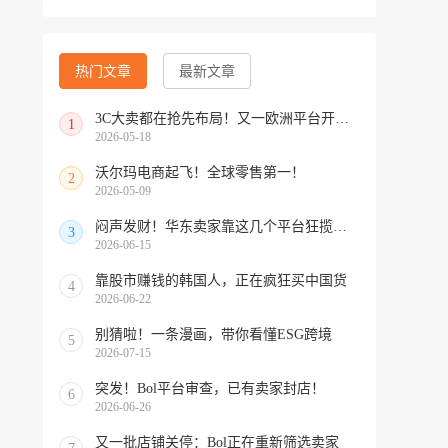
热门文章
最新文章
3C大卖都在抢先布局！又一欧洲平台开放中国招商
1
2026-05-18
沃尔玛电商起飞！全球零售第一！
2
2026-05-09
闷声发财！华东卖家靠这几个平台狂揽北美订单，华南机会来了！
3
2026-06-15
靠股市赚钱的韩国人，正在疯狂买中国货
4
2026-06-22
别猜啦！一条漫画，带你看懂ESG跨境
5
2026-07-15
突发！Bol平台审查，已有卖家封店！
6
2026-06-26
又一批店铺关停：Bol正在重新筛选卖家