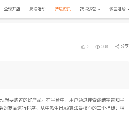
全球开店
跨境活动
跨境资讯
跨境运营
运营进阶
分享
0
1319
展现想要购置的好产品。在平台中，用户通过搜索症结字告知平
后对商品进行排序。从中派生出A9算法最核心的三个指标：相