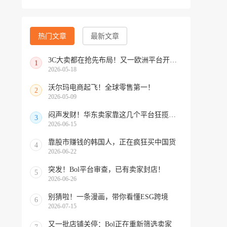
热门文章
最新文章
3C大卖都在抢先布局！又一欧洲平台开放中国招商
1
2026-05-18
沃尔玛电商起飞！全球零售第一！
2
2026-05-09
闷声发财！华东卖家靠这几个平台狂揽北美订单，华南机会来了！
3
2026-06-15
靠股市赚钱的韩国人，正在疯狂买中国货
4
2026-06-22
突发！Bol平台审查，已有卖家封店！
5
2026-06-26
别猜啦！一条漫画，带你看懂ESG跨境
6
2026-07-15
又一批店铺关停：Bol正在重新筛选卖家