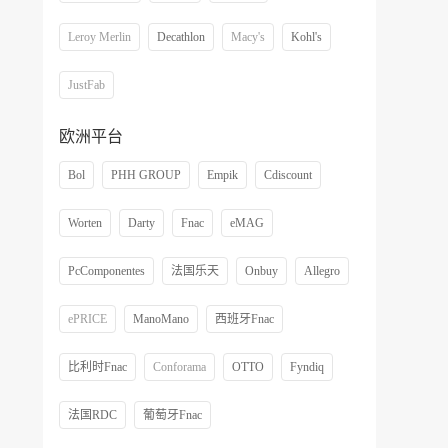
Leroy Merlin
Decathlon
Macy's
Kohl's
JustFab
欧洲平台
Bol
PHH GROUP
Empik
Cdiscount
Worten
Darty
Fnac
eMAG
PcComponentes
法国乐天
Onbuy
Allegro
ePRICE
ManoMano
西班牙Fnac
比利时Fnac
Conforama
OTTO
Fyndiq
法国RDC
葡萄牙Fnac