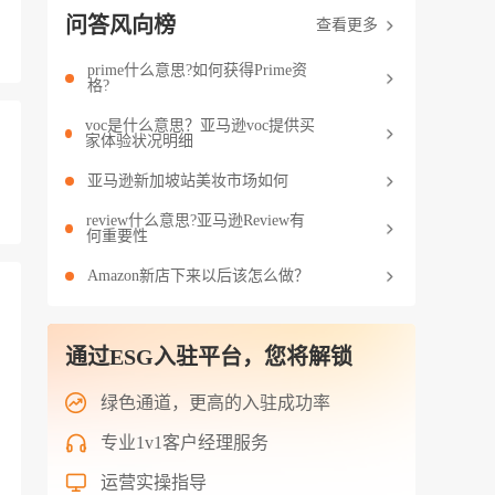
问答风向榜
查看更多
prime什么意思?如何获得Prime资
格?
voc是什么意思？亚马逊voc提供买
家体验状况明细
亚马逊新加坡站美妆市场如何
review什么意思?亚马逊Review有
何重要性
Amazon新店下来以后该怎么做？
通过ESG入驻平台，您将解锁
绿色通道，更高的入驻成功率
专业1v1客户经理服务
运营实操指导