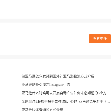
查看更多
做亚马逊怎么发货到国外？亚马逊物流方式介绍
亚马逊站外引流之Instagram引流
亚马逊什么时候可以开启自动广告？你未必知道的3个方式就可轻松判断
全网最详细9招手把手去教你如何分析亚马逊竞争对手（全程干货没有一点废话，良心分享）
亚马逊快递查询的方式介绍