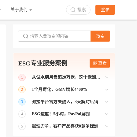
关于我们
搜索
登录
搜索
ESG专业服务案例
查看
从试水到月售超20万欧，这个欧洲本土平台被低估了
1
bol是荷兰和比利时排名第一的电商平台
1个月孵化，GMV增长4400%
2
【能解决问题的才叫资源 能赚钱的才叫专
对接平台官方关键人，3天解封店铺
3
业】 >> Gmarket卖家店铺经过ESG跨境客
【精准资源对接 极速解决问题】 >> ESG
户经理优化，月GMV达到20万美金！
ESG速度！5小时，PayPal解封
4
跨境帮我解决了韩国平台店铺异常问题
【用资源解决难题 以效率展现专业】 >>
——运营韩国平台的卖家
据理力争，客户产品喜获0竞争绿洲
5
ESG拥有Paypal支付和Onbuy平台双绿通道
【只要资源好 跨境弯路少】>> ESG跨境通
为卖家保驾护航！